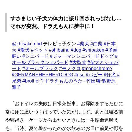
すさまじい子犬の体力に振り回されっぱなし…
それが突然、ドラえもんに夢中に！
@chisaki_nhd
テレビっ子ダン
#柴犬
#白柴
#日本
犬
#愛犬
#ペット
#shibainu
#dog
#shibaken
#多頭
飼い
#シェパード
#ジャーマンシェパードドッグ
#
オールブラックシェパード
#大型犬
#柴犬とシェパ
ード
#オールブラック
#モノクロ
#monochrome
#GERMANSHEPHERDDOG
#gsd
#パピー
#仔犬
#
兄弟
#brother
? ドラえもんのうた - 竹田瑛理/野沢
雅子
「おトイレの失敗は日常茶飯事。お掃除をするたびに
常に床に這いつくばっていた気がします。あとは寝る前
寝起き、ケージから出たいときには一生懸命遠吠え
も。当時、夏で暑かったのか水飲みのお皿に前足や顔を