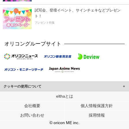
試写会、登壇イベント、サインチェキなどプレゼン
ト！
プレゼント特集
オリコングループサイト
クッキーの使用について
このサイトでは Cookie を使用して、ユーザーに合わせたコンテンツや広告の
elthaとは
表示、ソーシャル メディア機能の提供、広告の表示回数やクリック数の測定を
会社概要
個人情報保護方針
行っています。
また、ユーザーによるサイトの利用状況についても情報を収集し、ソーシャル
お問い合わせ
採用情報
メディアや広告配信、データ解析の各パートナーに提供しています。
各パートナーは、この情報とユーザーが各パートナーに提供した他の情報や、
© oricon ME inc.
ユーザーが各パートナーのサービスを使用したときに収集した他の情報を組み