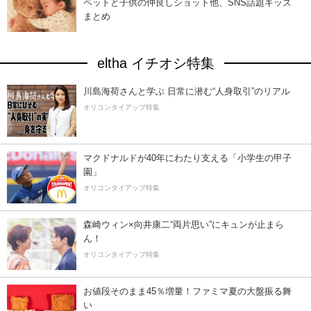
ペットと子供の仲良しショット他、SNS話題キッズ
まとめ
eltha イチオシ特集
川島海荷さんと学ぶ 日常に潜む“人身取引”のリアル
オリコンタイアップ特集
マクドナルドが40年にわたり支える「小学生の甲子
園」
オリコンタイアップ特集
森崎ウィン×向井康二“両片思い”にキュンが止まら
ん！
オリコンタイアップ特集
お値段そのまま45％増量！ファミマ夏の大盤振る舞
い