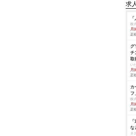
求
「
株
月
正社
グ
チ
取
い
月給
正社
カ
フ
株
月給
正社
「
な
ネ