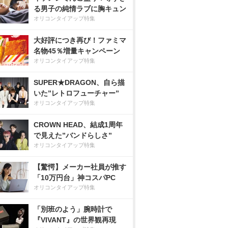
る男子の純情ラブに胸キュン
オリコンタイアップ特集
大好評につき再び！ファミマ
名物45％増量キャンペーン
オリコンタイアップ特集
SUPER★DRAGON、自ら描
いた”レトロフューチャー”
オリコンタイアップ特集
CROWN HEAD、結成1周年
で見えた”バンドらしさ”
オリコンタイアップ特集
【驚愕】メーカー社員が推す
「10万円台」神コスパPC
オリコンタイアップ特集
「別班のよう」腕時計で
『VIVANT』の世界観再現