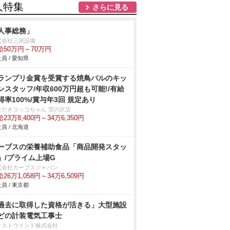
人特集
さらに見る
人事総務」
式会社三河設備
給50万円～70万円
員 / 愛知県
ランプリ金賞を受賞する焼鳥バルのキッ
ンスタッフ/年収600万円超も可能!/有給
得率100%/賞与年3回 規定あり
ただきコッコちゃん 宮の沢店
23万8,400円～34万6,350円
員 / 北海道
ーブスの栄養補助食品「商品開発スタッ
」/プライム上場G
式会社カーブスジャパン
26万1,058円～34万6,509円
員 / 東京都
過去に取得した資格が活きる」大型施設
どの計装電気工事士
クストウインド株式会社