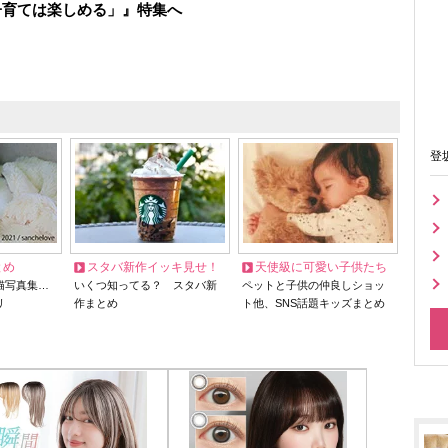
子育ては楽しめる」』特集へ
登
とめ
スタバ新作イッキ見せ！
天使級に可愛い子供たち
猫写真集…
いくつ知ってる？ スタバ新
ペットと子供の仲良しショッ
リ
作まとめ
ト他、SNS話題キッズまとめ