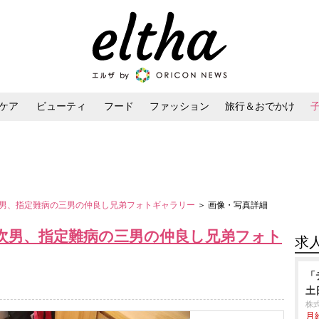
ケア
ビューティ
フード
ファッション
旅行＆おでかけ
ンケア
ダイエット・ボディケア
ヘアスタイル・ヘアアレンジ
男、指定難病の三男の仲良し兄弟フォトギャラリー
＞ 画像・写真詳細
次男、指定難病の三男の仲良し兄弟フォト
求
「
土
株
月給