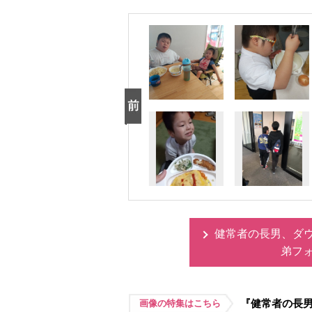
健常者の長男、ダ
弟フ
『健常者の長
画像の特集はこちら