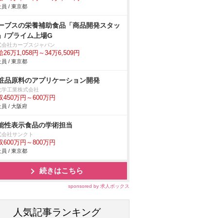
員 / 東京都
ーブスの栄養補助食品「商品開発スタッ
」/プライム上場G
式会社カーブスジャパン
26万1,058円～34万6,509円
員 / 東京都
粧品原料のアプリケーション開発
化学工業株式会社
収450万円～600万円
員 / 大阪府
能性表示食品の学術担当
式会社サンクト
収600万円～800万円
員 / 東京都
続きはこちら
sponsored by 求人ボックス
人気記事ランキング