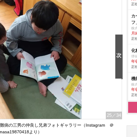
正社
カ
フ
株
月給
正社
化
堺
年
正社
機
株
年
正社
25
／34
病の三男の仲良し兄弟フォトギャラリー（Instagram ＠
masa19870418より）