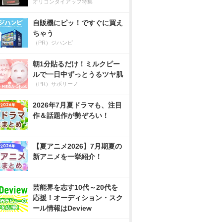
オリコンタイアップ特集
自販機にピッ！ですぐに買え
ちゃう
（PR）ジハンピ
朝1分貼るだけ！ミルクピー
ルで一日中ずっとうるツヤ肌
（PR）サボリーノ
2026年7月夏ドラマも、注目
作＆話題作が勢ぞろい！
【夏アニメ2026】7月期夏の
新アニメを一挙紹介！
芸能界を志す10代～20代を
応援！オーディション・スク
ール情報はDeview