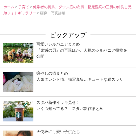
ホーム
>
子育て
>
健常者の長男、ダウン症の次男、指定難病の三男の仲良し兄
弟フォトギャラリー
> 画像・写真詳細
ピックアップ
可愛いシルバニアまとめ
『鬼滅の刃』の再現ほか、人気のシルバニア投稿を
公開
癒やしの猫まとめ
人気タレント猫、猫写真集…キュートな猫ズラリ
スタバ新作イッキ見せ！
いくつ知ってる？ スタバ新作まとめ
天使級に可愛い子供たち