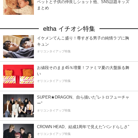
ペットと子供の仲良しショット他、SNS話題キッズ
まとめ
eltha イチオシ特集
イケメンてんこ盛り！尊すぎる男子の純情ラブに胸
キュン
オリコンタイアップ特集
お値段そのまま45％増量！ファミマ夏の大盤振る舞
い
オリコンタイアップ特集
SUPER★DRAGON、自ら描いた”レトロフューチャ
ー”
オリコンタイアップ特集
CROWN HEAD、結成1周年で見えた”バンドらしさ”
オリコンタイアップ特集