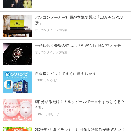
パソコンメーカー社員が本気で選ぶ「10万円台PC3
選」
オリコンタイアップ特集
一番似合う登場人物は…『VIVANT』限定ウオッチ
オリコンタイアップ特集
自販機にピッ！ですぐに買えちゃう
（PR）ジハンピ
朝1分貼るだけ！ミルクピールで一日中ずっとうるツ
ヤ肌
（PR）サボリーノ
2026年7月夏ドラマも、注目作＆話題作が勢ぞろい！