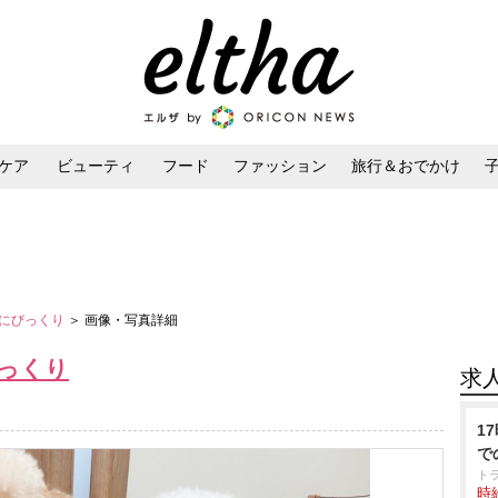
ケア
ビューティ
フード
ファッション
旅行＆おでかけ
ンケア
ダイエット・ボディケア
ヘアスタイル・ヘアアレンジ
にびっくり
＞ 画像・写真詳細
っくり
求
1
で
ト
時給