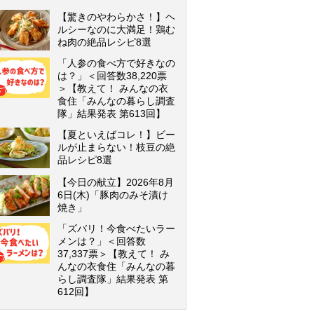
【驚きのやわらかさ！】ヘ
ルシーなのに大満足！鶏む
ね肉の絶品レシピ8選
「人参の食べ方で好きなの
は？」＜回答数38,220票
＞【教えて！ みんなの衣
食住「みんなの暮らし調査
隊」結果発表 第613回】
【夏といえばコレ！】ビー
ルが止まらない！枝豆の絶
品レシピ8選
【今日の献立】2026年8月
6日(木)「豚肉のみそ漬け
焼き」
「ズバリ！今食べたいラー
メンは？」＜回答数
37,337票＞【教えて！ み
んなの衣食住「みんなの暮
らし調査隊」結果発表 第
612回】