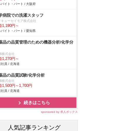
バイト・パート / 大阪府
学病院での洗濯スタッフ
タキューセイモア株式会社
1,190円～
バイト・パート / 愛知県
薬品の品質管理のための機器分析/化学分
DB株式会社
1,270円～
社員 / 北海道
薬品の品質試験/化学分析
DB株式会社
1,500円～1,700円
社員 / 北海道
続きはこちら
sponsored by 求人ボックス
人気記事ランキング