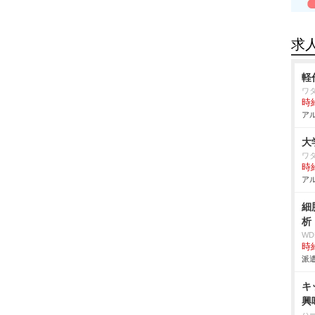
求
軽
ワ
時給
アル
大
ワ
時給
アル
細
析
W
時給
派遣
キ
興
ハ