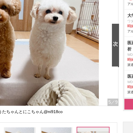
アル
大
ワ
時給
アル
医
析
W
時給
派遣
医
W
時給
派遣
5
／9
たちゃんとにこちゃん@ni918co