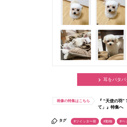
耳をパタパ
『 “天使の羽
画像の特集はこちら
て」』特集へ
タグ
#ツイッター発
#動物
#ペ