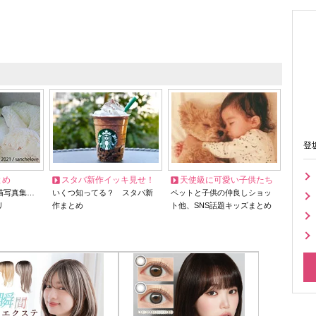
登
とめ
スタバ新作イッキ見せ！
天使級に可愛い子供たち
猫写真集…
いくつ知ってる？ スタバ新
ペットと子供の仲良しショッ
リ
作まとめ
ト他、SNS話題キッズまとめ