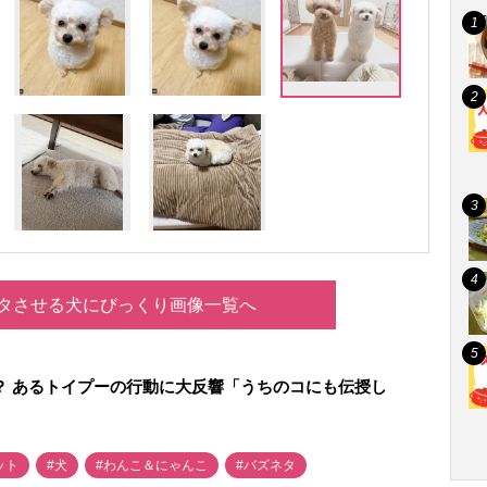
タさせる犬にびっくり画像一覧へ
”？ あるトイプーの行動に大反響「うちのコにも伝授し
ット
#犬
#わんこ＆にゃんこ
#バズネタ