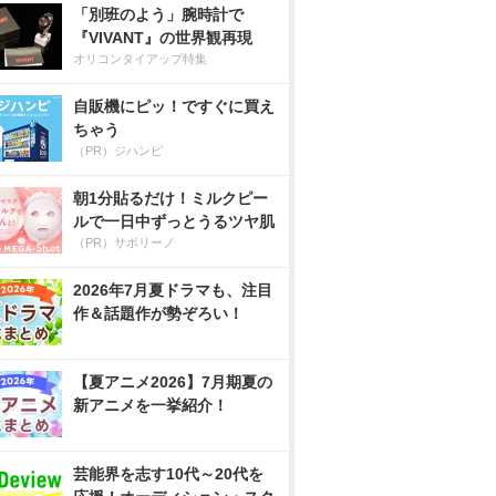
「別班のよう」腕時計で
『VIVANT』の世界観再現
オリコンタイアップ特集
自販機にピッ！ですぐに買え
ちゃう
（PR）ジハンピ
朝1分貼るだけ！ミルクピー
ルで一日中ずっとうるツヤ肌
（PR）サボリーノ
2026年7月夏ドラマも、注目
作＆話題作が勢ぞろい！
【夏アニメ2026】7月期夏の
新アニメを一挙紹介！
芸能界を志す10代～20代を