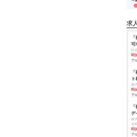
求
「
可
社
時給
アル
「
ト
株
時給
アル
「
デ
株
北
時給
アル