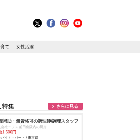
子育て
女性活躍
人特集
さらに見る
理補助・無資格可の調理師/調理スタッフ
式会社ニフス 前田病院内の厨房
1,600円
バイト・パート / 東京都