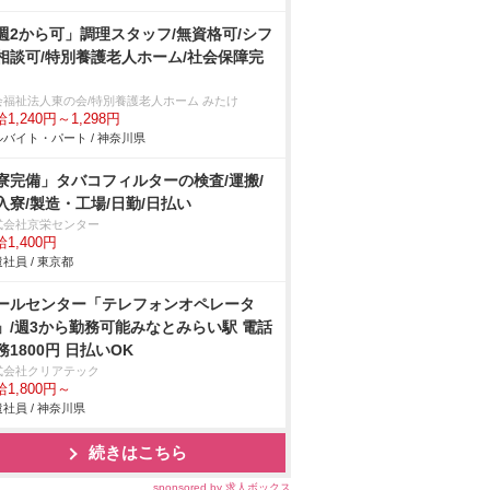
週2から可」調理スタッフ/無資格可/シフ
相談可/特別養護老人ホーム/社会保障完
会福祉法人東の会/特別養護老人ホーム みたけ
1,240円～1,298円
バイト・パート / 神奈川県
寮完備」タバコフィルターの検査/運搬/
入寮/製造・工場/日勤/日払い
式会社京栄センター
1,400円
社員 / 東京都
ールセンター「テレフォンオペレータ
」/週3から勤務可能みなとみらい駅 電話
務1800円 日払いOK
式会社クリアテック
1,800円～
社員 / 神奈川県
続きはこちら
sponsored by 求人ボックス