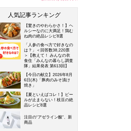
人気記事ランキング
【驚きのやわらかさ！】ヘ
ルシーなのに大満足！鶏む
ね肉の絶品レシピ8選
「人参の食べ方で好きなの
は？」＜回答数38,220票
＞【教えて！ みんなの衣
食住「みんなの暮らし調査
隊」結果発表 第613回】
【今日の献立】2026年8月
6日(木)「豚肉のみそ漬け
焼き」
【夏といえばコレ！】ビー
ルが止まらない！枝豆の絶
品レシピ8選
注目の“アゼライン酸”、新
商品