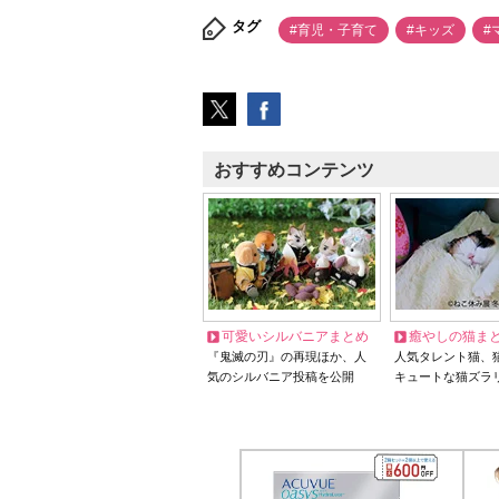
タグ
#育児・子育て
#キッズ
#
おすすめコンテンツ
可愛いシルバニアまとめ
癒やしの猫ま
『鬼滅の刃』の再現ほか、人
人気タレント猫、
気のシルバニア投稿を公開
キュートな猫ズラ