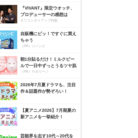
『VIVANT』限定ウオッチ、
プロデューサーの感想は
オリコンタイアップ特集
自販機にピッ！ですぐに買え
ちゃう
（PR）ジハンピ
朝1分貼るだけ！ミルクピー
ルで一日中ずっとうるツヤ肌
（PR）サボリーノ
2026年7月夏ドラマも、注目
作＆話題作が勢ぞろい！
【夏アニメ2026】7月期夏の
新アニメを一挙紹介！
芸能界を志す10代～20代を