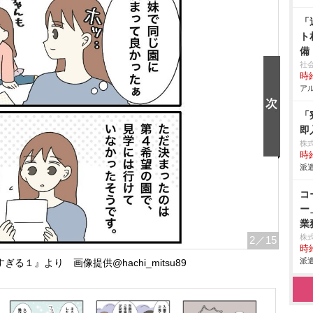
「
ト
備
社
時給
アル
「
即
株
時給
派遣
コ
ー
業
株
2
／15
時給
派遣
る１』より 画像提供@hachi_mitsu89