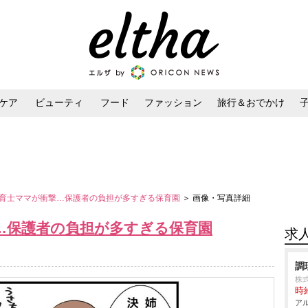
ケア
ビューティ
フード
ファッション
旅行＆おでかけ
ンケア
ダイエット・ボディケア
ヘアスタイル・ヘアアレンジ
育士ママが衝撃…保護者の負担が多すぎる保育園
＞ 画像・写真詳細
…保護者の負担が多すぎる保育園
求
調
株
時給
アル