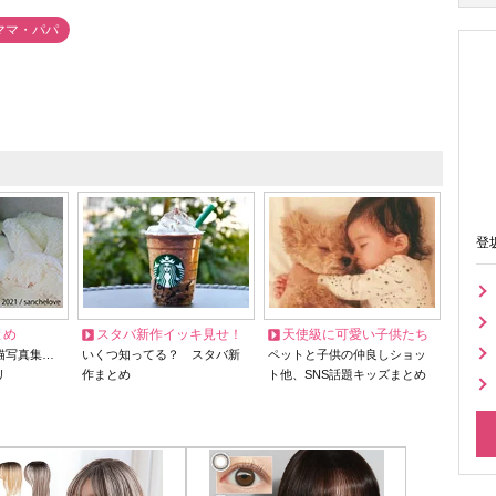
ママ・パパ
登
とめ
スタバ新作イッキ見せ！
天使級に可愛い子供たち
猫写真集…
いくつ知ってる？ スタバ新
ペットと子供の仲良しショッ
リ
作まとめ
ト他、SNS話題キッズまとめ