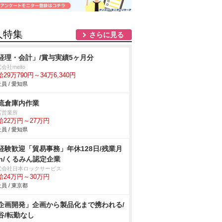
人特集
さらに見る
経理・会計」/賞与実績5ヶ月分
会社meito
29万790円～34万6,340円
員 / 愛知県
流倉庫内作業
冨営業所
給22万円～27万円
員 / 愛知県
経験歓迎「貿易事務」年休128日/残業月
0h/くるみん認定企業
式会社日本ロックサービス
給24万円～30万円
員 / 東京都
企画開発」企画から製品化まで携われる/
谷/転勤なし