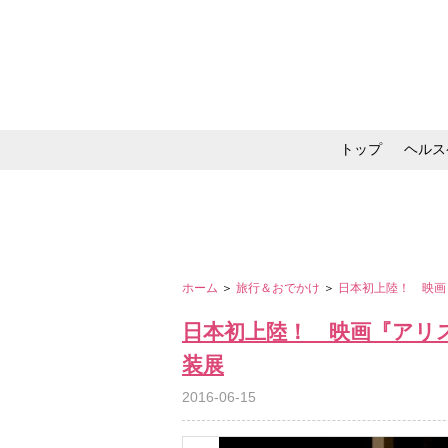
トップ
ヘルス
メイク・コスメ・スキ
ホーム
＞
旅行＆おでかけ
＞
日本初上陸！ 映画
日本初上陸！ 映画『アリ
装展
2016-06-15