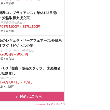
員 / 東京都
総務コンプライアンス」年休123日/教
・資格取得支援充実
京不動産管理株式会社
28万4,000円～33万1,500円
員 / 東京都
薬のレギュラトリーアフェアーズ/外資系
手アグリビジネス企業
ンジェンタ ジャパン株式会社
収700万円～900万円
員 / 東京都
u・UQ「提案・販売スタッフ」 未経験者
K/転勤無し
式会社フジデン
24万1,000円～30万円
員 / 大阪府
続きはこちら
sponsored by 求人ボックス