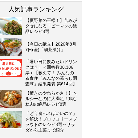
人気記事ランキング
【夏野菜の王様！】苦みが
クセになる！ピーマンの絶
品レシピ8選
【今日の献立】2026年8月
7日(金)「鯛茶漬け」
「暑い日に飲みたいドリン
クは？」＜回答数38,386
票＞【教えて！ みんなの
衣食住「みんなの暮らし調
査隊」結果発表 第614回】
【驚きのやわらかさ！】ヘ
ルシーなのに大満足！鶏む
ね肉の絶品レシピ8選
「どう食べればいいの？」
を解決！ブロッコリースプ
ラウトのレシピ8選～サラ
ダから主菜まで紹介