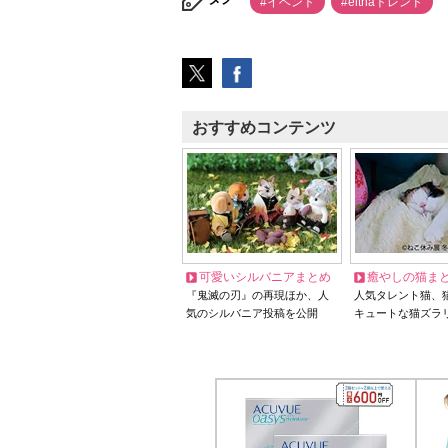
#イベント
#elthaトレンド
おすすめコンテンツ
可愛いシルバニアまとめ
癒やしの猫ま
『鬼滅の刃』の再現ほか、人
人気タレント猫、
気のシルバニア投稿を公開
キュートな猫ズラ