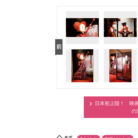
日本初上陸！ 映
の
タグ