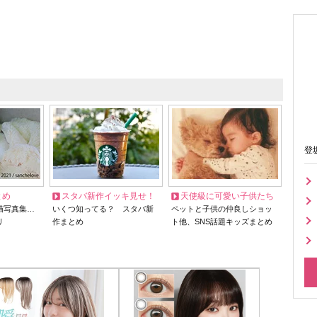
登
とめ
スタバ新作イッキ見せ！
天使級に可愛い子供たち
猫写真集…
いくつ知ってる？ スタバ新
ペットと子供の仲良しショッ
リ
作まとめ
ト他、SNS話題キッズまとめ