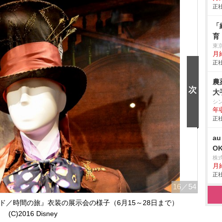
正社
「
育
東
月給
正社
農
大
シ
年
正社
a
O
株
月給
正社
16
／54
／時間の旅』衣装の展示会の様子（6月15～28日まで）
(C)2016 Disney