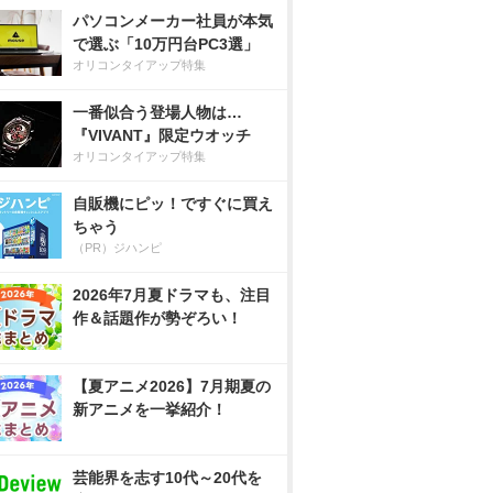
パソコンメーカー社員が本気
で選ぶ「10万円台PC3選」
オリコンタイアップ特集
一番似合う登場人物は…
『VIVANT』限定ウオッチ
オリコンタイアップ特集
自販機にピッ！ですぐに買え
ちゃう
（PR）ジハンピ
2026年7月夏ドラマも、注目
作＆話題作が勢ぞろい！
【夏アニメ2026】7月期夏の
新アニメを一挙紹介！
芸能界を志す10代～20代を