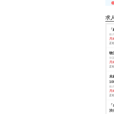
求
「
株式
月給
正社
物
弥
月
正社
未
1
株
月
正社
「
渋