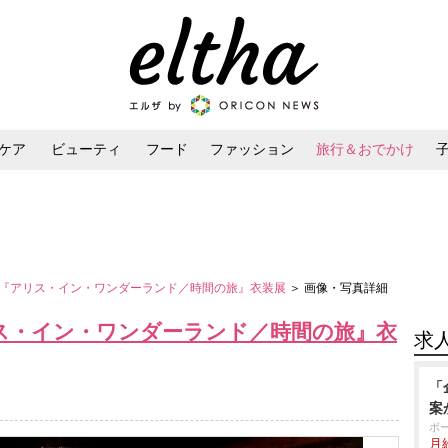
ケア
ビューティ
フード
ファッション
旅行＆おでかけ
ンケア
ダイエット・ボディケア
ヘアスタイル・ヘアアレンジ
『アリス・イン・ワンダーランド／時間の旅』衣装展
＞ 画像・写真詳細
ス・イン・ワンダーランド／時間の旅』衣
求
「
案
ボ
月給