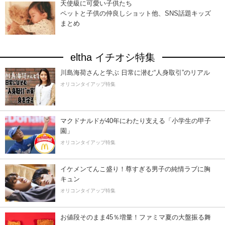
天使級に可愛い子供たち
ペットと子供の仲良しショット他、SNS話題キッズ
まとめ
eltha イチオシ特集
川島海荷さんと学ぶ 日常に潜む“人身取引”のリアル
オリコンタイアップ特集
マクドナルドが40年にわたり支える「小学生の甲子
園」
オリコンタイアップ特集
イケメンてんこ盛り！尊すぎる男子の純情ラブに胸
キュン
オリコンタイアップ特集
お値段そのまま45％増量！ファミマ夏の大盤振る舞