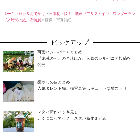
ホーム
>
旅行＆おでかけ
>
日本初上陸！ 映画『アリス・イン・ワンダーラン
ド／時間の旅』衣装展
> 画像・写真詳細
ピックアップ
可愛いシルバニアまとめ
『鬼滅の刃』の再現ほか、人気のシルバニア投稿を
公開
癒やしの猫まとめ
人気タレント猫、猫写真集…キュートな猫ズラリ
スタバ新作イッキ見せ！
いくつ知ってる？ スタバ新作まとめ