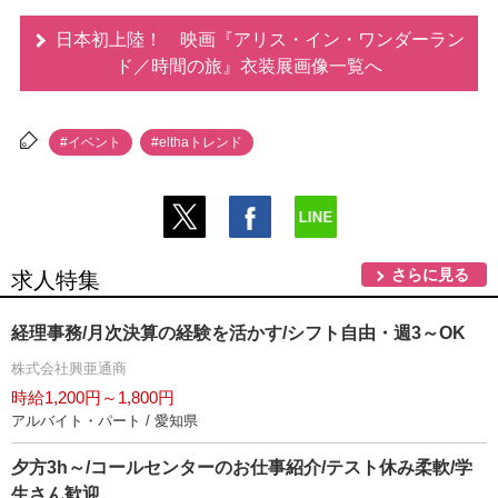
日本初上陸！ 映画『アリス・イン・ワンダーラン
ド／時間の旅』衣装展画像一覧へ
#イベント
#elthaトレンド
さらに見る
求人特集
経理事務/月次決算の経験を活かす/シフト自由・週3～OK
株式会社興亜通商
時給1,200円～1,800円
アルバイト・パート / 愛知県
夕方3h～/コールセンターのお仕事紹介/テスト休み柔軟/学
生さん歓迎