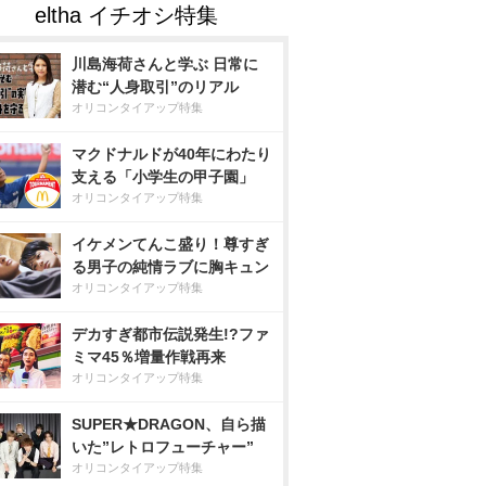
川島海荷さんと学ぶ 日常に
潜む“人身取引”のリアル
オリコンタイアップ特集
マクドナルドが40年にわたり
支える「小学生の甲子園」
オリコンタイアップ特集
イケメンてんこ盛り！尊すぎ
る男子の純情ラブに胸キュン
オリコンタイアップ特集
デカすぎ都市伝説発生!?ファ
ミマ45％増量作戦再来
オリコンタイアップ特集
SUPER★DRAGON、自ら描
いた”レトロフューチャー”
オリコンタイアップ特集