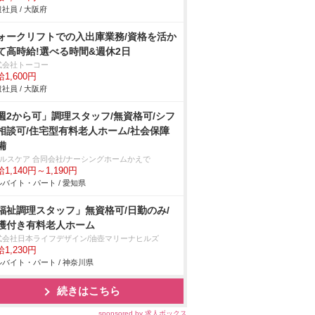
社員 / 大阪府
ォークリフトでの入出庫業務/資格を活か
て高時給!選べる時間&週休2日
式会社トーコー
1,600円
社員 / 大阪府
週2から可」調理スタッフ/無資格可/シフ
相談可/住宅型有料老人ホーム/社会保障
備
ヘルスケア 合同会社/ナーシングホームかえで
1,140円～1,190円
バイト・パート / 愛知県
福祉調理スタッフ」無資格可/日勤のみ/
護付き有料老人ホーム
式会社日本ライフデザイン/油壺マリーナヒルズ
1,230円
バイト・パート / 神奈川県
続きはこちら
sponsored by 求人ボックス