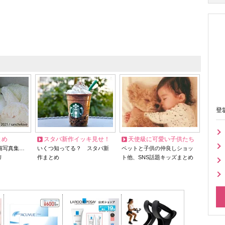
登
とめ
スタバ新作イッキ見せ！
天使級に可愛い子供たち
猫写真集…
いくつ知ってる？ スタバ新
ペットと子供の仲良しショッ
リ
作まとめ
ト他、SNS話題キッズまとめ