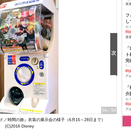
派遣
フ
し
株
時給
派遣
「
ト
完
T
時給
アル
「
介
株
時給
アル
54
／54
／時間の旅』衣装の展示会の様子（6月15～28日まで）
(C)2016 Disney