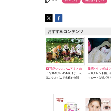
#イベント
#elthaトレンド
おすすめコンテンツ
可愛いシルバニアまとめ
癒やしの猫ま
『鬼滅の刃』の再現ほか、人
人気タレント猫、
気のシルバニア投稿を公開
キュートな猫ズラ