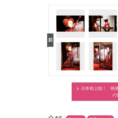
日本初上陸！ 映
の
タグ