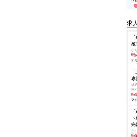
求
「
須
な
時給
アル
「
専
株
家
時給
アル
「
ト
完
T
時給