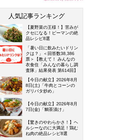
人気記事ランキング
【夏野菜の王様！】苦みが
クセになる！ピーマンの絶
品レシピ8選
「暑い日に飲みたいドリン
クは？」＜回答数38,386
票＞【教えて！ みんなの
衣食住「みんなの暮らし調
査隊」結果発表 第614回】
【今日の献立】2026年8月
8日(土)「牛肉とコーンの
ガリバタ炒め」
【今日の献立】2026年8月
7日(金)「鯛茶漬け」
【驚きのやわらかさ！】ヘ
ルシーなのに大満足！鶏む
ね肉の絶品レシピ8選