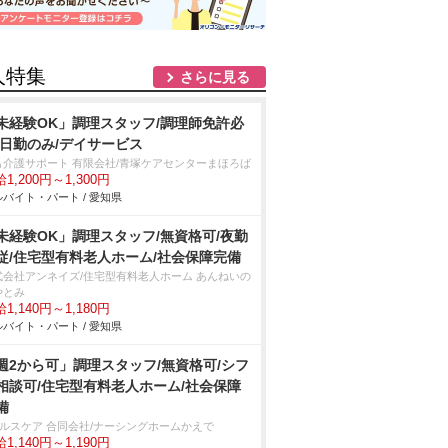
人特集
さらに見る
未経験OK」調理スタッフ/調理師免許必
/日勤のみ/デイサービス
も介護サポート 有限会社/青塚ケアセンターまほろば
1,200円～1,300円
バイト・パート / 愛知県
未経験OK」調理スタッフ/無資格可/夜勤
従/住宅型有料老人ホーム/社会保障完備
式会社アンネイズ/住宅型有料老人ホーム あんねいの
やとみ
1,140円～1,180円
バイト・パート / 愛知県
週2から可」調理スタッフ/無資格可/シフ
相談可/住宅型有料老人ホーム/社会保障
備
ヘルスケア 合同会社/ナーシングホームかえで
1,140円～1,190円