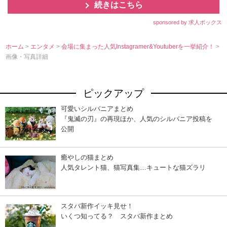
続きはこちら
sponsored by 求人ボックス
ホーム
>
エンタメ
>
会場に集まった人気Instagramer&Youtuberを一挙紹介！
>
画像・写真詳細
ピックアップ
可愛いシルバニアまとめ
『鬼滅の刃』の再現ほか、人気のシルバニア投稿を
公開
癒やしの猫まとめ
人気タレント猫、猫写真集…キュートな猫ズラリ
スタバ新作イッキ見せ！
いくつ知ってる？ スタバ新作まとめ