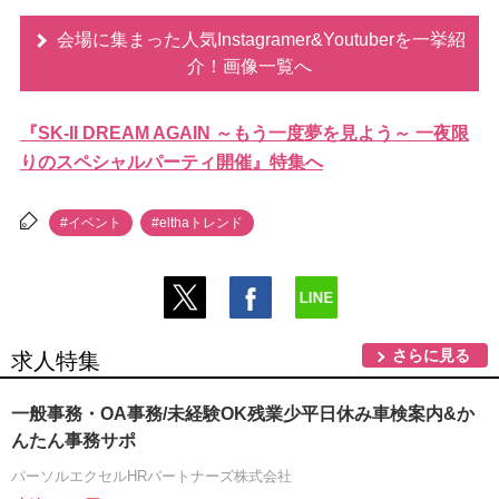
会場に集まった人気Instagramer&Youtuberを一挙紹
介！画像一覧へ
『SK-II DREAM AGAIN ～もう一度夢を見よう～ 一夜限
りのスペシャルパーティ開催』特集へ
#イベント
#elthaトレンド
さらに見る
求人特集
一般事務・OA事務/未経験OK残業少平日休み車検案内&か
んたん事務サポ
パーソルエクセルHRパートナーズ株式会社