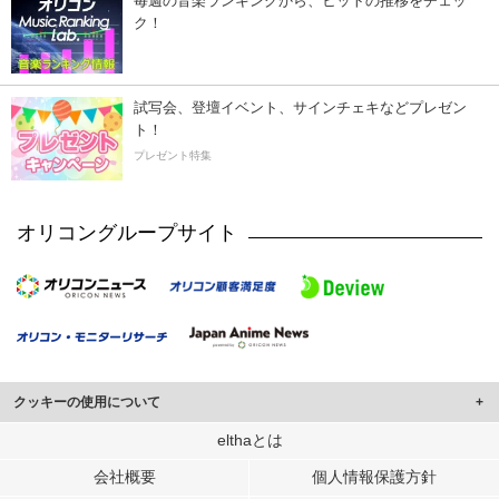
毎週の音楽ランキングから、ヒットの推移をチェッ
ク！
試写会、登壇イベント、サインチェキなどプレゼン
ト！
プレゼント特集
オリコングループサイト
クッキーの使用について
このサイトでは Cookie を使用して、ユーザーに合わせたコンテンツや広告の
elthaとは
表示、ソーシャル メディア機能の提供、広告の表示回数やクリック数の測定を
会社概要
個人情報保護方針
行っています。
また、ユーザーによるサイトの利用状況についても情報を収集し、ソーシャル