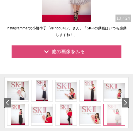
10
／24
Instagrammerの小梛準子『@jnco0417』さん。「SK-IIの動画はいつも感動
しますね！」
他の画像をみる