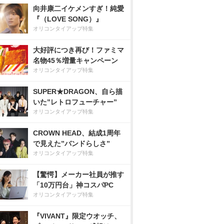
向井康二イケメンすぎ！純愛
『（LOVE SONG）』
オリコンタイアップ特集
大好評につき再び！ファミマ
名物45％増量キャンペーン
オリコンタイアップ特集
SUPER★DRAGON、自ら描
いた”レトロフューチャー”
オリコンタイアップ特集
CROWN HEAD、結成1周年
で見えた”バンドらしさ”
オリコンタイアップ特集
【驚愕】メーカー社員が推す
「10万円台」神コスパPC
オリコンタイアップ特集
『VIVANT』限定ウオッチ、