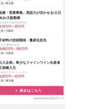
員 / 東京都
総務・営業事務」英語力が活かせる/土日
休み/大阪勤務
nvergint Japan合同会社
給35万円～45万円
員 / 大阪府
子材料の技術開発・量産化担当
化学工業株式会社
収450万円～550万円
員 / 大阪府
仕入企画」希少なファインワイン生産者
正規輸入元
式会社ヴァンパッシオン
給28万円～42万円
員 / 東京都
続きはこちら
sponsored by 求人ボックス