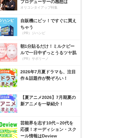
プロデューサーの感想は
オリコンタイアップ特集
自販機にピッ！ですぐに買え
ちゃう
（PR）ジハンピ
朝1分貼るだけ！ミルクピー
ルで一日中ずっとうるツヤ肌
（PR）サボリーノ
2026年7月夏ドラマも、注目
作＆話題作が勢ぞろい！
【夏アニメ2026】7月期夏の
新アニメを一挙紹介！
芸能界を志す10代～20代を
応援！オーディション・スク
ール情報はDeview