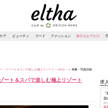
ケア
ビューティ
フード
ファッション
旅行＆おでかけ
ンケア
ダイエット・ボディケア
ヘアスタイル・ヘアアレンジ
・リゾート＆スパで楽しむ極上リゾート ―vol.2―
＞ 画像・写真詳細
ゾート＆スパで楽しむ極上リゾート
求
「
日
株式
年