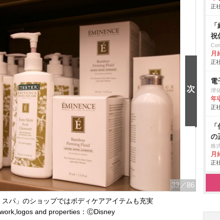
正社
「
祝
Co
月
正社
電
堺
年
正社
「
の
株
月
正社
33
／86
・スパ」のショップではボディケアアイテムも充実
rtwork,logos and properties：ⒸDisney