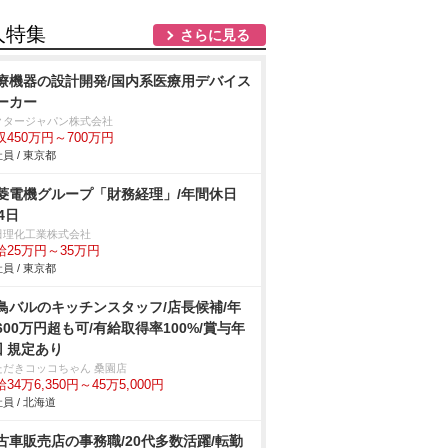
人特集
さらに見る
療機器の設計開発/国内系医療用デバイス
ーカー
クタージャパン株式会社
収450万円～700万円
員 / 東京都
菱電機グループ「財務経理」/年間休日
4日
田理化工業株式会社
給25万円～35万円
員 / 東京都
鳥バルのキッチンスタッフ/店長候補/年
600万円超も可/有給取得率100%/賞与年
回 規定あり
ただきコッコちゃん 桑園店
34万6,350円～45万5,000円
員 / 北海道
古車販売店の事務職/20代多数活躍/転勤