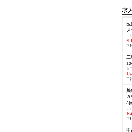
求
医
メ
ド
年
正社
三
12
島
月
正社
焼
収
3
い
月給
正社
中