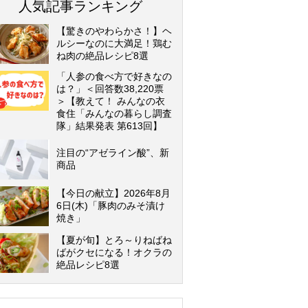
人気記事ランキング
【驚きのやわらかさ！】ヘ
ルシーなのに大満足！鶏む
ね肉の絶品レシピ8選
「人参の食べ方で好きなの
は？」＜回答数38,220票
＞【教えて！ みんなの衣
食住「みんなの暮らし調査
隊」結果発表 第613回】
注目の“アゼライン酸”、新
商品
【今日の献立】2026年8月
6日(木)「豚肉のみそ漬け
焼き」
【夏が旬】とろ～りねばね
ばがクセになる！オクラの
絶品レシピ8選