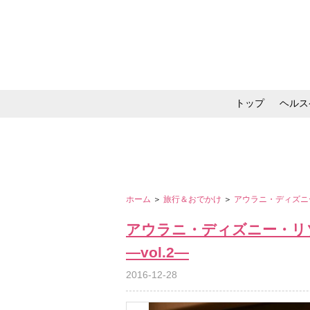
トップ
ヘルス
メイク・コスメ・スキ
ホーム
＞
旅行＆おでかけ
＞
アウラニ・ディズニー
アウラニ・ディズニー・リ
―vol.2―
2016-12-28