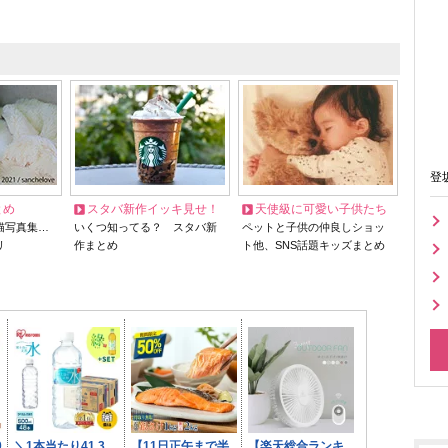
登
とめ
スタバ新作イッキ見せ！
天使級に可愛い子供たち
猫写真集…
いくつ知ってる？ スタバ新
ペットと子供の仲良しショッ
リ
作まとめ
ト他、SNS話題キッズまとめ