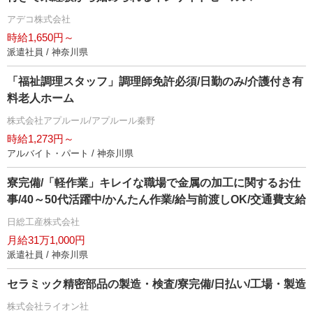
アデコ株式会社
時給1,650円～
派遣社員 / 神奈川県
「福祉調理スタッフ」調理師免許必須/日勤のみ/介護付き有
料老人ホーム
株式会社アプルール/アプルール秦野
時給1,273円～
アルバイト・パート / 神奈川県
寮完備/「軽作業」キレイな職場で金属の加工に関するお仕
事/40～50代活躍中/かんたん作業/給与前渡しOK/交通費支給
日総工産株式会社
月給31万1,000円
派遣社員 / 神奈川県
セラミック精密部品の製造・検査/寮完備/日払い/工場・製造
株式会社ライオン社