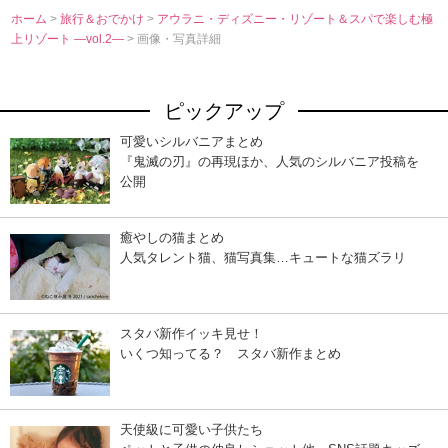
ホーム
>
旅行＆おでかけ
>
アウラニ・ディズニー・リゾート＆スパで楽しむ極
上リゾート ―vol.2―
> 画像・写真詳細
ピックアップ
可愛いシルバニアまとめ
『鬼滅の刃』の再現ほか、人気のシルバニア投稿を
公開
癒やしの猫まとめ
人気タレント猫、猫写真集…キュートな猫ズラリ
スタバ新作イッキ見せ！
いくつ知ってる？ スタバ新作まとめ
天使級に可愛い子供たち