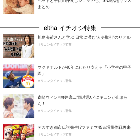
ペットと子供の仲良しショット他、SNS話題キッズ
まとめ
eltha イチオシ特集
川島海荷さんと学ぶ 日常に潜む“人身取引”のリアル
オリコンタイアップ特集
マクドナルドが40年にわたり支える「小学生の甲子
園」
オリコンタイアップ特集
森崎ウィン×向井康二“両片思い”にキュンが止まら
ん！
オリコンタイアップ特集
デカすぎ都市伝説発生!?ファミマ45％増量作戦再来
オリコンタイアップ特集