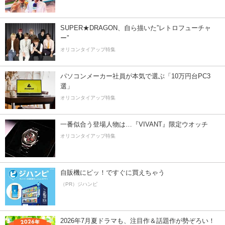
SUPER★DRAGON、自ら描いた”レトロフューチャ
ー”
オリコンタイアップ特集
パソコンメーカー社員が本気で選ぶ「10万円台PC3
選」
オリコンタイアップ特集
一番似合う登場人物は…『VIVANT』限定ウオッチ
オリコンタイアップ特集
自販機にピッ！ですぐに買えちゃう
（PR）ジハンピ
2026年7月夏ドラマも、注目作＆話題作が勢ぞろい！