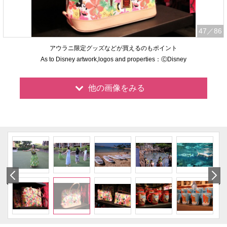
47
／86
アウラニ限定グッズなどが買えるのもポイント
As to Disney artwork,logos and properties：ⒸDisney
他の画像をみる