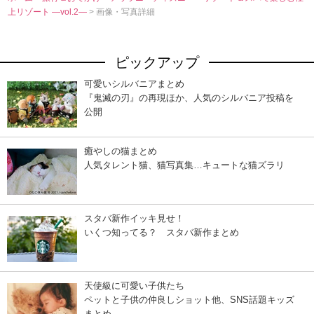
上リゾート ―vol.2―
> 画像・写真詳細
ピックアップ
可愛いシルバニアまとめ
『鬼滅の刃』の再現ほか、人気のシルバニア投稿を
公開
癒やしの猫まとめ
人気タレント猫、猫写真集…キュートな猫ズラリ
スタバ新作イッキ見せ！
いくつ知ってる？ スタバ新作まとめ
天使級に可愛い子供たち
ペットと子供の仲良しショット他、SNS話題キッズ
まとめ