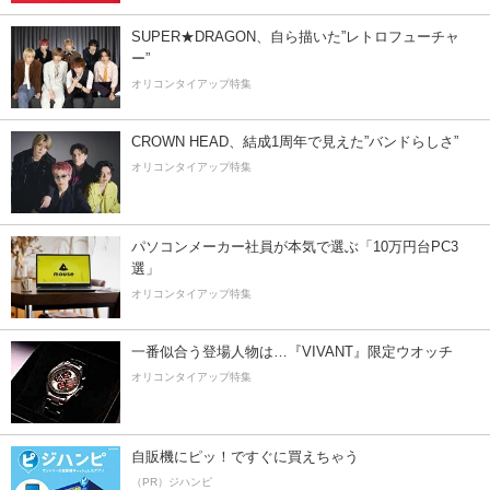
SUPER★DRAGON、自ら描いた”レトロフューチャ
ー”
オリコンタイアップ特集
CROWN HEAD、結成1周年で見えた”バンドらしさ”
オリコンタイアップ特集
パソコンメーカー社員が本気で選ぶ「10万円台PC3
選」
オリコンタイアップ特集
一番似合う登場人物は…『VIVANT』限定ウオッチ
オリコンタイアップ特集
自販機にピッ！ですぐに買えちゃう
（PR）ジハンピ