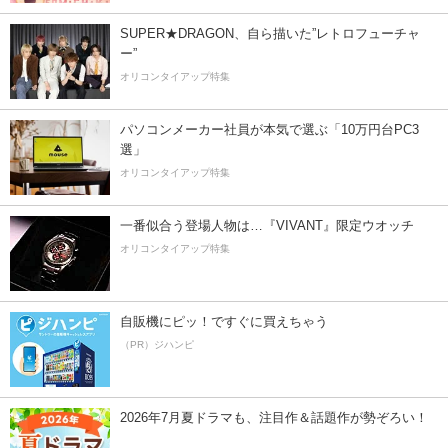
SUPER★DRAGON、自ら描いた”レトロフューチャ
ー”
オリコンタイアップ特集
パソコンメーカー社員が本気で選ぶ「10万円台PC3
選」
オリコンタイアップ特集
一番似合う登場人物は…『VIVANT』限定ウオッチ
オリコンタイアップ特集
自販機にピッ！ですぐに買えちゃう
（PR）ジハンピ
2026年7月夏ドラマも、注目作＆話題作が勢ぞろい！