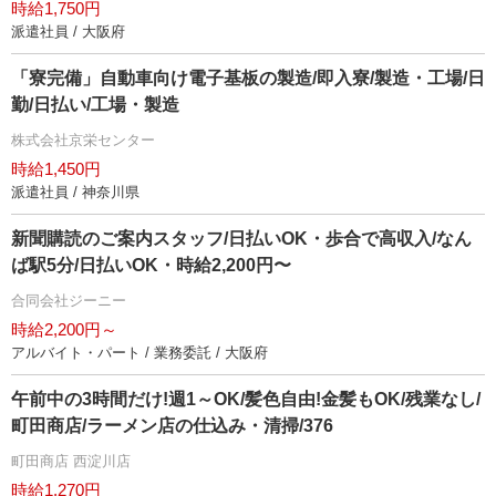
時給1,750円
派遣社員 / 大阪府
「寮完備」自動車向け電子基板の製造/即入寮/製造・工場/日
勤/日払い/工場・製造
株式会社京栄センター
時給1,450円
派遣社員 / 神奈川県
新聞購読のご案内スタッフ/日払いOK・歩合で高収入/なん
ば駅5分/日払いOK・時給2,200円〜
合同会社ジーニー
時給2,200円～
アルバイト・パート / 業務委託 / 大阪府
午前中の3時間だけ!週1～OK/髪色自由!金髪もOK/残業なし/
町田商店/ラーメン店の仕込み・清掃/376
町田商店 西淀川店
時給1,270円