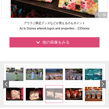
48
／86
アウラニ限定グッズなどが買えるのもポイント
As to Disney artwork,logos and properties：ⒸDisney
他の画像をみる