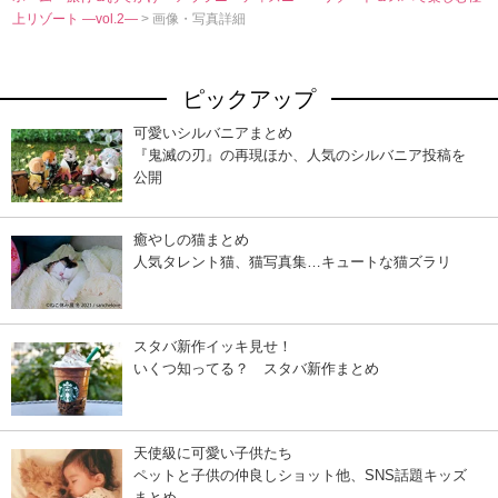
上リゾート ―vol.2―
> 画像・写真詳細
ピックアップ
可愛いシルバニアまとめ
『鬼滅の刃』の再現ほか、人気のシルバニア投稿を
公開
癒やしの猫まとめ
人気タレント猫、猫写真集…キュートな猫ズラリ
スタバ新作イッキ見せ！
いくつ知ってる？ スタバ新作まとめ
天使級に可愛い子供たち
ペットと子供の仲良しショット他、SNS話題キッズ
まとめ