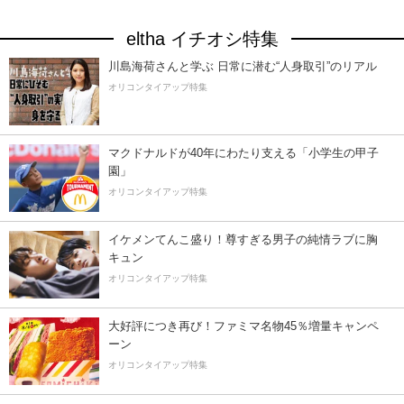
eltha イチオシ特集
川島海荷さんと学ぶ 日常に潜む“人身取引”のリアル
オリコンタイアップ特集
マクドナルドが40年にわたり支える「小学生の甲子
園」
オリコンタイアップ特集
イケメンてんこ盛り！尊すぎる男子の純情ラブに胸
キュン
オリコンタイアップ特集
大好評につき再び！ファミマ名物45％増量キャンペ
ーン
オリコンタイアップ特集