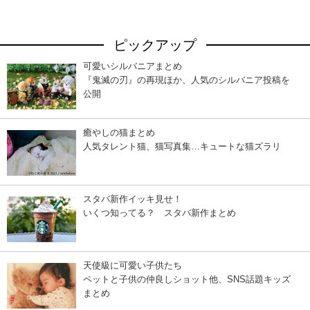
ピックアップ
可愛いシルバニアまとめ
『鬼滅の刃』の再現ほか、人気のシルバニア投稿を
公開
癒やしの猫まとめ
人気タレント猫、猫写真集…キュートな猫ズラリ
スタバ新作イッキ見せ！
いくつ知ってる？ スタバ新作まとめ
天使級に可愛い子供たち
ペットと子供の仲良しショット他、SNS話題キッズ
まとめ