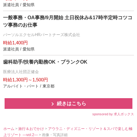
派遣社員 / 愛知県
一般事務・OA事務/9月開始 土日祝休み&17時半定時コツコ
ツ事務のお仕事
パーソルエクセルHRパートナーズ株式会社
時給1,400円
派遣社員 / 愛知県
歯科助手/扶養内勤務OK・ブランクOK
医療法人社団正健会
時給1,300円～1,500円
アルバイト・パート / 東京都
続きはこちら
sponsored by 求人ボックス
ホーム
>
旅行＆おでかけ
>
アウラニ・ディズニー・リゾート＆スパで楽しむ極
上リゾート ―vol.2―
> 画像・写真詳細