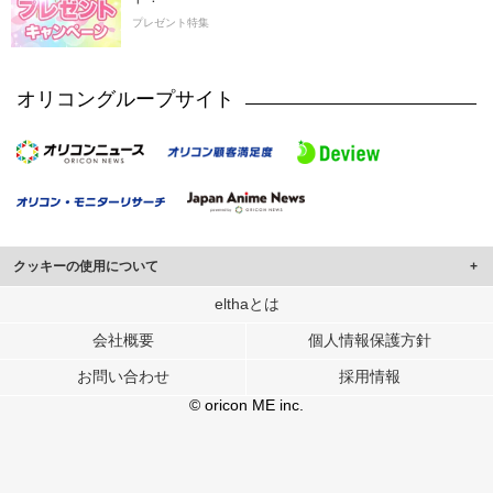
プレゼント特集
オリコングループサイト
クッキーの使用について
このサイトでは Cookie を使用して、ユーザーに合わせたコンテンツや広告の
elthaとは
表示、ソーシャル メディア機能の提供、広告の表示回数やクリック数の測定を
会社概要
個人情報保護方針
行っています。
また、ユーザーによるサイトの利用状況についても情報を収集し、ソーシャル
お問い合わせ
採用情報
メディアや広告配信、データ解析の各パートナーに提供しています。
各パートナーは、この情報とユーザーが各パートナーに提供した他の情報や、
© oricon ME inc.
ユーザーが各パートナーのサービスを使用したときに収集した他の情報を組み
合わせて使用することがあります。