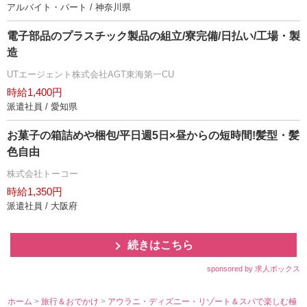
アルバイト・パート / 神奈川県
電子部品のプラスチック製品の組立/寮完備/日払い/工場・製
造
UTエージェント株式会社AGT東海第一CU
時給1,400円
派遣社員 / 愛知県
お菓子の箱詰めや梱包/平日週5日×昼からの短時間!髪型・髪
色自由
株式会社トーコー
時給1,350円
派遣社員 / 大阪府
続きはこちら
sponsored by 求人ボックス
ホーム
>
旅行＆おでかけ
>
アウラニ・ディズニー・リゾート＆スパで楽しむ極