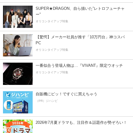
SUPER★DRAGON、自ら描いた”レトロフューチャ
ー”
オリコンタイアップ特集
【驚愕】メーカー社員が推す「10万円台」神コスパ
PC
オリコンタイアップ特集
一番似合う登場人物は…『VIVANT』限定ウオッチ
オリコンタイアップ特集
自販機にピッ！ですぐに買えちゃう
（PR）ジハンピ
2026年7月夏ドラマも、注目作＆話題作が勢ぞろい！