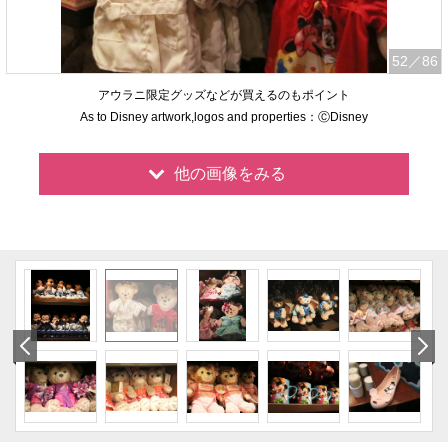
52
／86
アウラニ限定グッズなどが買えるのもポイント
As to Disney artwork,logos and properties：ⒸDisney
他の画像をみる