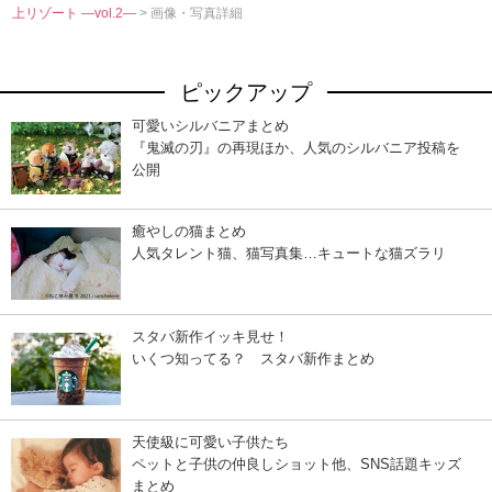
上リゾート ―vol.2―
> 画像・写真詳細
ピックアップ
可愛いシルバニアまとめ
『鬼滅の刃』の再現ほか、人気のシルバニア投稿を
公開
癒やしの猫まとめ
人気タレント猫、猫写真集…キュートな猫ズラリ
スタバ新作イッキ見せ！
いくつ知ってる？ スタバ新作まとめ
天使級に可愛い子供たち
ペットと子供の仲良しショット他、SNS話題キッズ
まとめ