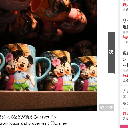
株
時給
派遣
リ
週
株
時給
アル
週
ン
～
株
時給
派遣
介
円
る
59
／86
社
時給
定グッズなどが買えるのもポイント
アル
rtwork,logos and properties：ⒸDisney