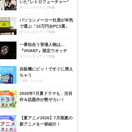
いた”レトロフューチャー”
オリコンタイアップ特集
パソコンメーカー社員が本気
で選ぶ「10万円台PC3選」
オリコンタイアップ特集
一番似合う登場人物は…
『VIVANT』限定ウオッチ
オリコンタイアップ特集
自販機にピッ！ですぐに買え
ちゃう
（PR）ジハンピ
2026年7月夏ドラマも、注目
作＆話題作が勢ぞろい！
【夏アニメ2026】7月期夏の
新アニメを一挙紹介！