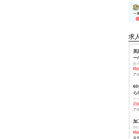
求
英
ー
株
時給
アル
6
ら
テ
日給
アル
加
W
時給
派遣