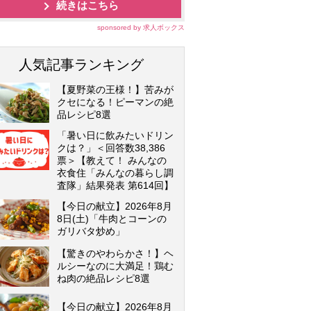
続きはこちら
sponsored by 求人ボックス
人気記事ランキング
【夏野菜の王様！】苦みが
クセになる！ピーマンの絶
品レシピ8選
「暑い日に飲みたいドリン
クは？」＜回答数38,386
票＞【教えて！ みんなの
衣食住「みんなの暮らし調
査隊」結果発表 第614回】
【今日の献立】2026年8月
8日(土)「牛肉とコーンの
ガリバタ炒め」
【驚きのやわらかさ！】ヘ
ルシーなのに大満足！鶏む
ね肉の絶品レシピ8選
【今日の献立】2026年8月