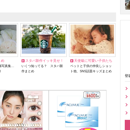
とめ
スタバ新作イッキ見せ！
天使級に可愛い子供たち
猫写真集…
いくつ知ってる？ スタバ新
ペットと子供の仲良しショッ
リ
作まとめ
ト他、SNS話題キッズまとめ
登