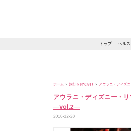
トップ
ヘルス
メイク・コスメ・スキ
ホーム
＞
旅行＆おでかけ
＞
アウラニ・ディズニー
アウラニ・ディズニー・リ
―vol.2―
2016-12-28