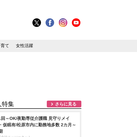
子育て
女性活躍
人特集
さらに見る
1回～OK/夜勤専従介護職 見守りメイ
・仮眠有/松原市内に勤務地多数 2カ月～
期