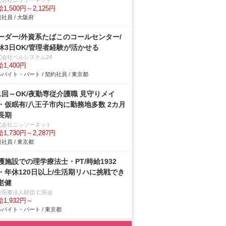
式会社ニッソーネット
1,500円～2,125円
社員 / 大阪府
ーダー/外資系たばこのコールセンター/
休3日OK/管理者経験が活かせる
式会社ベルシステム24
1,400円
バイト・パート / 契約社員 / 東京都
1回～OK/夜勤専従介護職 見守りメイ
・仮眠有/八王子市内に勤務地多数 2カ月
長期
式会社ニッソーネット
1,730円～2,287円
社員 / 東京都
護施設での理学療法士・PT/時給1932
・年休120日以上/生活期リハに挑戦でき
老健
会医療法人財団 仁医会
1,932円～
バイト・パート / 東京都