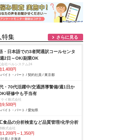
人特集
さらに見る
語・日本語での3者間通訳コールセンタ
/週2日～OK/副業OK
式会社ベルシステム24
1,400円
バイト・パート / 契約社員 / 東京都
0代・70代活躍中/交通誘導警備/週1日か
OK/研修中も手当有
イケイ株式会社
9,500円
バイト・パート / 愛知県
工食品の分析検査など品質管理/化学分析
DB株式会社
1,200円～1,350円
社員 / 北海道