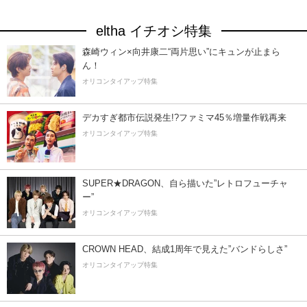
eltha イチオシ特集
森崎ウィン×向井康二“両片思い”にキュンが止まら
ん！
オリコンタイアップ特集
デカすぎ都市伝説発生!?ファミマ45％増量作戦再来
オリコンタイアップ特集
SUPER★DRAGON、自ら描いた”レトロフューチャ
ー”
オリコンタイアップ特集
CROWN HEAD、結成1周年で見えた”バンドらしさ”
オリコンタイアップ特集