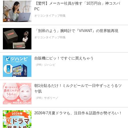
【驚愕】メーカー社員が推す「10万円台」神コスパ
PC
オリコンタイアップ特集
「別班のよう」腕時計で『VIVANT』の世界観再現
オリコンタイアップ特集
自販機にピッ！ですぐに買えちゃう
（PR）ジハンピ
朝1分貼るだけ！ミルクピールで一日中ずっとうるツ
ヤ肌
（PR）サボリーノ
2026年7月夏ドラマも、注目作＆話題作が勢ぞろい！