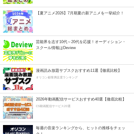
【夏アニメ2026】7月期夏の新アニメを一挙紹介！
芸能界を志す10代～20代を応援！オーディション・
スクール情報はDeview
漫画読み放題サブスクおすすめ11選【徹底比較】
オリコン顧客満足度ランキング
2026年動画配信サービスおすすめ40選【徹底比較】
CS動画配信サービス20選
毎週の音楽ランキングから、ヒットの推移をチェッ
ク！