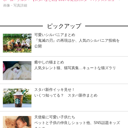
画像・写真詳細
ピックアップ
可愛いシルバニアまとめ
『鬼滅の刃』の再現ほか、人気のシルバニア投稿を
公開
癒やしの猫まとめ
人気タレント猫、猫写真集…キュートな猫ズラリ
スタバ新作イッキ見せ！
いくつ知ってる？ スタバ新作まとめ
天使級に可愛い子供たち
ペットと子供の仲良しショット他、SNS話題キッズ