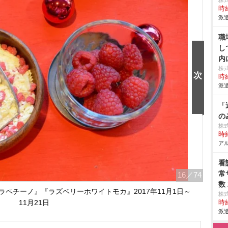
株
時給
派遣
職
し
内
株
時給
派遣
「
の
株
時給
アル
看
常
16
／74
数
ペチーノ』『ラズベリーホワイトモカ』2017年11月1日～
株
11月21日
時給
派遣