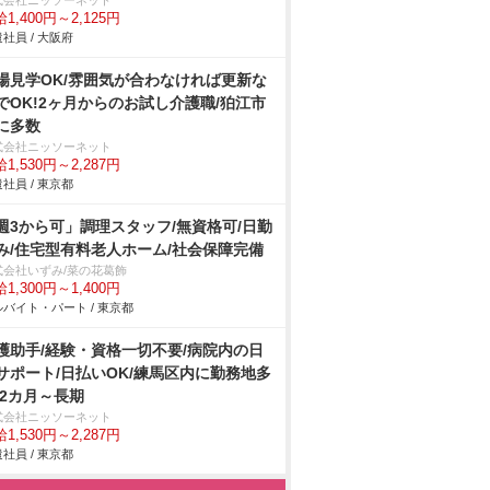
式会社ニッソーネット
1,400円～2,125円
社員 / 大阪府
場見学OK/雰囲気が合わなければ更新な
でOK!2ヶ月からのお試し介護職/狛江市
に多数
式会社ニッソーネット
1,530円～2,287円
社員 / 東京都
週3から可」調理スタッフ/無資格可/日勤
み/住宅型有料老人ホーム/社会保障完備
式会社いずみ/菜の花葛飾
1,300円～1,400円
バイト・パート / 東京都
護助手/経験・資格一切不要/病院内の日
サポート/日払いOK/練馬区内に勤務地多
 2カ月～長期
式会社ニッソーネット
1,530円～2,287円
社員 / 東京都