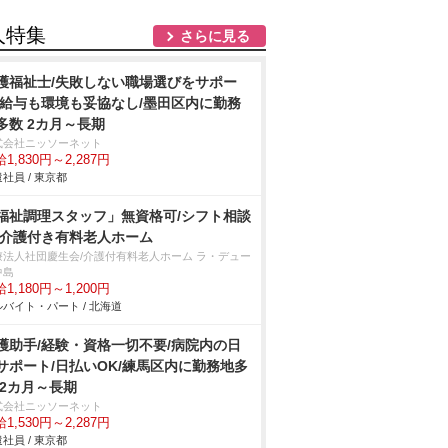
人特集
さらに見る
護福祉士/失敗しない職場選びをサポー
/給与も環境も妥協なし/墨田区内に勤務
多数 2カ月～長期
式会社ニッソーネット
1,830円～2,287円
社員 / 東京都
福祉調理スタッフ」無資格可/シフト相談
/介護付き有料老人ホーム
療法人社団慶生会/介護付有料老人ホーム ラ・デュー
中島
1,180円～1,200円
バイト・パート / 北海道
護助手/経験・資格一切不要/病院内の日
サポート/日払いOK/練馬区内に勤務地多
 2カ月～長期
式会社ニッソーネット
1,530円～2,287円
社員 / 東京都