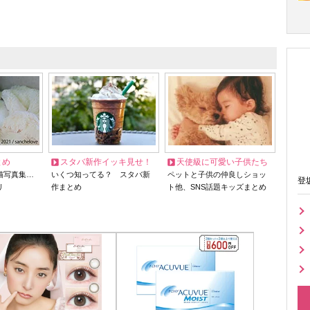
とめ
スタバ新作イッキ見せ！
天使級に可愛い子供たち
猫写真集…
いくつ知ってる？ スタバ新
ペットと子供の仲良しショッ
登
リ
作まとめ
ト他、SNS話題キッズまとめ