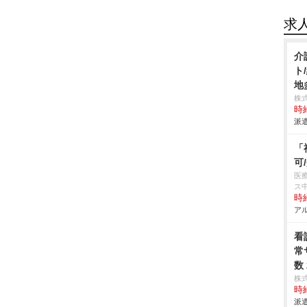
求
介
ト
地
株
時給
派遣
「
可
医
ス
時給
アル
看
常
数
株
時給
派遣