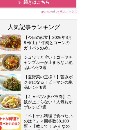
続きはこちら
sponsored by 求人ボックス
人気記事ランキング
【今日の献立】2026年8月
8日(土)「牛肉とコーンの
ガリバタ炒め」
ジュワッと旨い！ゴーヤチ
ャンプルーが止まらない絶
品レシピ3選
【夏野菜の王様！】苦みが
クセになる！ピーマンの絶
品レシピ8選
【キャベツ×豚バラ肉】ご
飯が止まらない！人気おか
ずレシピ7選
「ベトナム料理で食べたい
のは？」＜回答数38,109
票＞【教えて！ みんなの