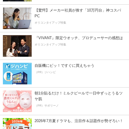
【驚愕】メーカー社員が推す「10万円台」神コスパ
PC
オリコンタイアップ特集
『VIVANT』限定ウオッチ、プロデューサーの感想は
オリコンタイアップ特集
自販機にピッ！ですぐに買えちゃう
（PR）ジハンピ
朝1分貼るだけ！ミルクピールで一日中ずっとうるツ
ヤ肌
（PR）サボリーノ
2026年7月夏ドラマも、注目作＆話題作が勢ぞろい！