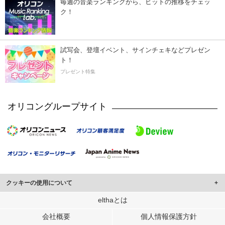
毎週の音楽ランキングから、ヒットの推移をチェッ
ク！
試写会、登壇イベント、サインチェキなどプレゼン
ト！
プレゼント特集
オリコングループサイト
クッキーの使用について
このサイトでは Cookie を使用して、ユーザーに合わせたコンテンツや広告の
elthaとは
表示、ソーシャル メディア機能の提供、広告の表示回数やクリック数の測定を
会社概要
個人情報保護方針
行っています。