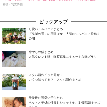
画像・写真詳細
ピックアップ
可愛いシルバニアまとめ
『鬼滅の刃』の再現ほか、人気のシルバニア投稿を
公開
癒やしの猫まとめ
人気タレント猫、猫写真集…キュートな猫ズラリ
スタバ新作イッキ見せ！
いくつ知ってる？ スタバ新作まとめ
天使級に可愛い子供たち
ペットと子供の仲良しショット他、SNS話題キッズ