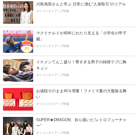
川島海荷さんと学ぶ 日常に潜む“人身取引”のリアル
オリコンタイアップ特集
マクドナルドが40年にわたり支える「小学生の甲子
園」
オリコンタイアップ特集
イケメンてんこ盛り！尊すぎる男子の純情ラブに胸
キュン
オリコンタイアップ特集
お値段そのまま45％増量！ファミマ夏の大盤振る舞
い
オリコンタイアップ特集
SUPER★DRAGON、自ら描いた”レトロフューチャ
ー”
オリコンタイアップ特集