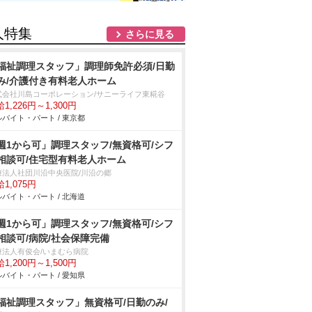
人特集
さらに見る
福祉調理スタッフ」調理師免許必須/日勤
み/介護付き有料老人ホーム
式会社川島コーポレーション/サニーライフ東糀谷
1,226円～1,300円
バイト・パート / 東京都
週1から可」調理スタッフ/無資格可/シフ
相談可/住宅型有料老人ホーム
療法人社団川沿中央医院/川沿の郷
1,075円
バイト・パート / 北海道
週1から可」調理スタッフ/無資格可/シフ
相談可/病院/社会保障完備
療法人有俊会/いまむら病院
1,200円～1,500円
バイト・パート / 愛知県
福祉調理スタッフ」無資格可/日勤のみ/