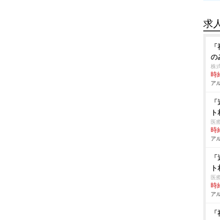
求
「
の
株
時給
アル
「
ト
医
時給
アル
「
ト
医
時給
アル
「