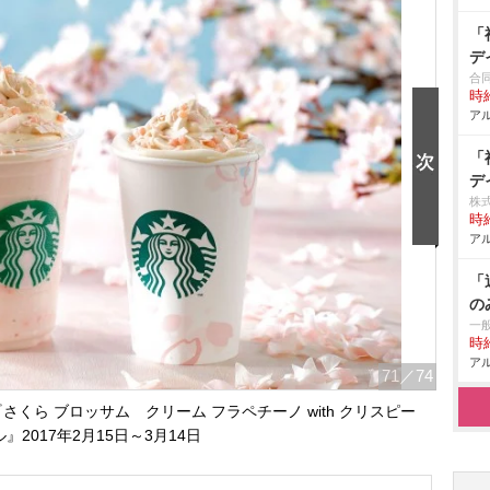
「
デ
合
時給
アル
「
デ
株
時給
アル
「
の
一
時給
アル
71
／74
さくら ブロッサム クリーム フラペチーノ with クリスピー
』2017年2月15日～3月14日