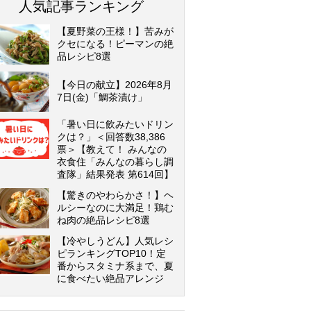
人気記事ランキング
【夏野菜の王様！】苦みが
クセになる！ピーマンの絶
品レシピ8選
【今日の献立】2026年8月
7日(金)「鯛茶漬け」
「暑い日に飲みたいドリン
クは？」＜回答数38,386
票＞【教えて！ みんなの
衣食住「みんなの暮らし調
査隊」結果発表 第614回】
【驚きのやわらかさ！】ヘ
ルシーなのに大満足！鶏む
ね肉の絶品レシピ8選
【冷やしうどん】人気レシ
ピランキングTOP10！定
番からスタミナ系まで、夏
に食べたい絶品アレンジ