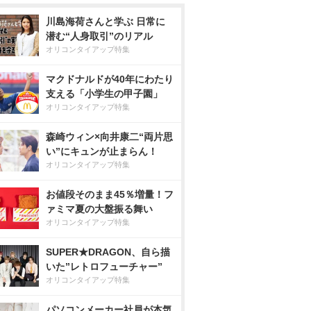
川島海荷さんと学ぶ 日常に
潜む“人身取引”のリアル
オリコンタイアップ特集
マクドナルドが40年にわたり
支える「小学生の甲子園」
オリコンタイアップ特集
森崎ウィン×向井康二“両片思
い”にキュンが止まらん！
オリコンタイアップ特集
お値段そのまま45％増量！フ
ァミマ夏の大盤振る舞い
オリコンタイアップ特集
SUPER★DRAGON、自ら描
いた”レトロフューチャー”
オリコンタイアップ特集
パソコンメーカー社員が本気