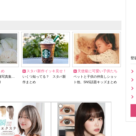
登
とめ
スタバ新作イッキ見せ！
天使級に可愛い子供たち
猫写真集…
いくつ知ってる？ スタバ新
ペットと子供の仲良しショッ
リ
作まとめ
ト他、SNS話題キッズまとめ