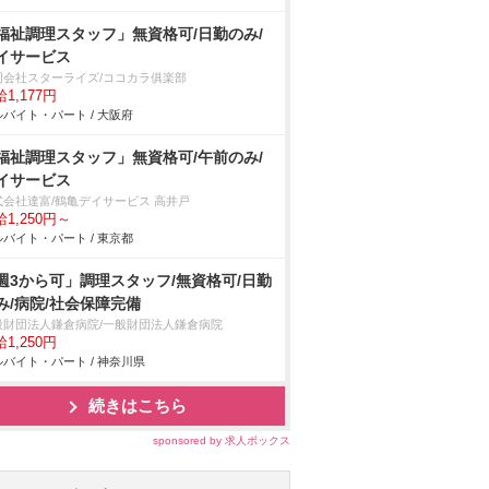
福祉調理スタッフ」無資格可/日勤のみ/
イサービス
同会社スターライズ/ココカラ俱楽部
1,177円
バイト・パート / 大阪府
福祉調理スタッフ」無資格可/午前のみ/
イサービス
式会社達富/鶴亀デイサービス 高井戸
1,250円～
バイト・パート / 東京都
週3から可」調理スタッフ/無資格可/日勤
み/病院/社会保障完備
般財団法人鎌倉病院/一般財団法人鎌倉病院
1,250円
バイト・パート / 神奈川県
続きはこちら
sponsored by 求人ボックス