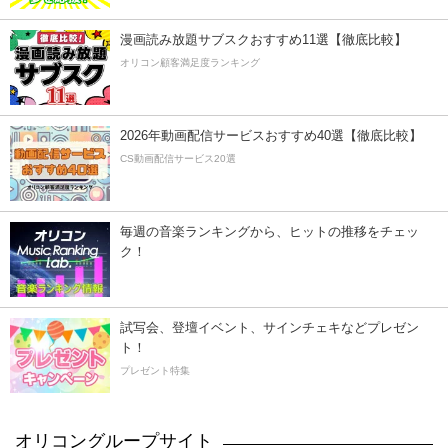
漫画読み放題サブスクおすすめ11選【徹底比較】
オリコン顧客満足度ランキング
2026年動画配信サービスおすすめ40選【徹底比較】
CS動画配信サービス20選
毎週の音楽ランキングから、ヒットの推移をチェッ
ク！
試写会、登壇イベント、サインチェキなどプレゼン
ト！
プレゼント特集
オリコングループサイト