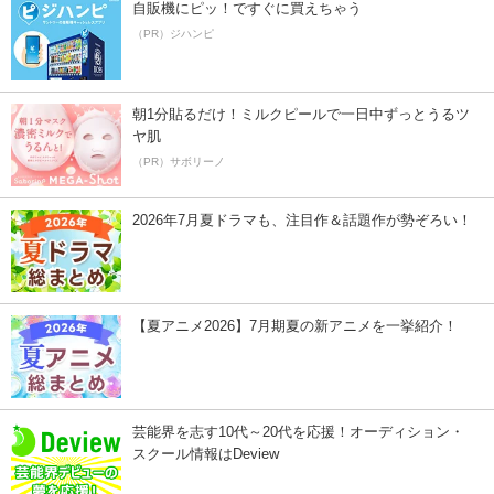
自販機にピッ！ですぐに買えちゃう
（PR）ジハンピ
朝1分貼るだけ！ミルクピールで一日中ずっとうるツ
ヤ肌
（PR）サボリーノ
2026年7月夏ドラマも、注目作＆話題作が勢ぞろい！
【夏アニメ2026】7月期夏の新アニメを一挙紹介！
芸能界を志す10代～20代を応援！オーディション・
スクール情報はDeview