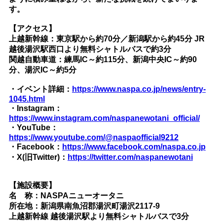
す。
【アクセス】
上越新幹線：東京駅から約70分／新潟駅から約45分 JR
越後湯沢駅西口より無料シャトルバスで約3分
関越自動車道：練馬IC～約115分、新潟中央IC～約90
分、湯沢IC～約5分
・イベント詳細：
https://www.naspa.co.jp/news/entry-
1045.html
・Instagram：
https://www.instagram.com/naspanewotani_official/
・YouTube：
https://www.youtube.com/@naspaofficial9212
・Facebook：
https://www.facebook.com/naspa.co.jp
・X(旧Twitter)：
https://twitter.com/naspanewotani
【施設概要】
名 称：NASPAニューオータニ
所在地：新潟県南魚沼郡湯沢町湯沢2117-9
上越新幹線 越後湯沢駅より無料シャトルバスで3分