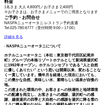
料金
1名さま 大人 4,800円／お子さま 2,400円
※お子さまは、お子さまメニューでのご用意となります
ご予約・お問合せ
NASPAニューオータニ レストラン予約直通
Tel.025-780-6777（受付時間 9:00～17:00）
詳細を見る
-
NASPAニューオータニについて
ホテルニューオータニ（本社：東京都千代田区紀尾井
町）グループの本格リゾートホテルとして新潟県湯沢町
に1992年オープン。ホテルコンセプトである “人と自然
に優しくありたい” という思いは開業以来、変わることな
く一貫しています。幾年月を経過した現在においても、
この豊かな自然、美味しい水、素晴らしい温泉が自慢の
地。
この恵まれた環境の中、お客さまへの快適性と地球環境
への配慮を両立し、お客さまへの感謝、湯沢町への感
謝、越後湯沢の四季と大自然への感謝を湯沢に降る雪の
ように積み重ねながら、新たな挑戦を続けてまいりま