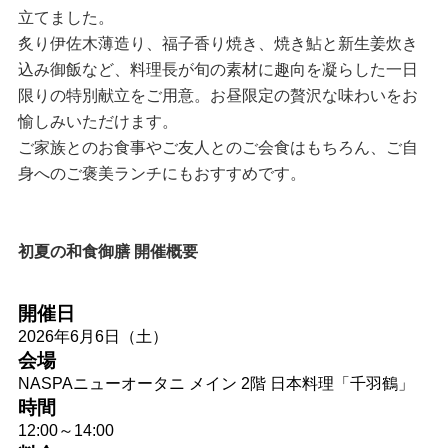
立てました。
炙り伊佐木薄造り、福子香り焼き、焼き鮎と新生姜炊き
込み御飯など、料理長が旬の素材に趣向を凝らした一日
限りの特別献立をご用意。お昼限定の贅沢な味わいをお
愉しみいただけます。
ご家族とのお食事やご友人とのご会食はもちろん、ご自
身へのご褒美ランチにもおすすめです。
初夏の和食御膳
開催概要
開催日
2026年6月6日（土）
会場
NASPAニューオータニ メイン 2階 日本料理「千羽鶴」
時間
12:00～14:00