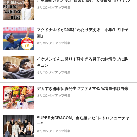
川島海荷さんと学ぶ 日常に潜む“人身取引”のリアル
オリコンタイアップ特集
マクドナルドが40年にわたり支える「小学生の甲子
園」
オリコンタイアップ特集
イケメンてんこ盛り！尊すぎる男子の純情ラブに胸
キュン
オリコンタイアップ特集
デカすぎ都市伝説発生!?ファミマ45％増量作戦再来
オリコンタイアップ特集
SUPER★DRAGON、自ら描いた”レトロフューチャ
ー”
オリコンタイアップ特集