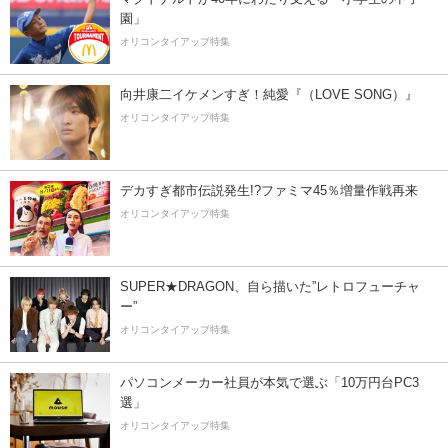
園」
オリコンタイアップ特集
向井康二イケメンすぎ！純愛『（LOVE SONG）』
オリコンタイアップ特集
デカすぎ都市伝説発生!?ファミマ45％増量作戦再来
オリコンタイアップ特集
SUPER★DRAGON、自ら描いた”レトロフューチャ
ー”
オリコンタイアップ特集
パソコンメーカー社員が本気で選ぶ「10万円台PC3
選」
オリコンタイアップ特集