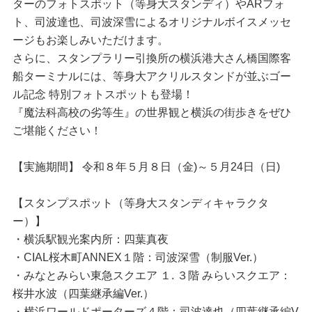
ターのフォトスポット（等身大スタンディ）やARフォ
ト、司波達也、司波深雪によるオリジナルボイスメッセ
ージもお楽しみいただけます。
さらに、スタンプラリー引換所の横浜港大さん橋国際客
船ターミナルには、等身大アクリルスタンドが並ぶゴー
ル記念 特別フォトスポットも登場！
『魔法科高校の劣等生』の世界観と横浜の街歩きをぜひ
ご堪能ください！
【実施期間】 令和８年５月８日（金)～５月24日（日)
【スタンプスポット（等身大スタンディキャラクタ
ー）】
・横浜駅観光案内所：四葉真夜
・CIAL桜木町ANNEX１階：司波深雪（制服Ver.）
・みなとみらい東急スクエア １. ３階 みらいスクエア：
桜井水波（四葉継承編Ver.）
・横浜ワールドポーターズ４階：司波達也（四葉継承編V