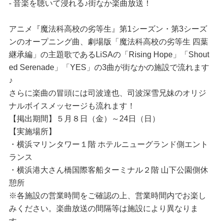
- 音楽を聴いて浸れる♪街なか楽曲放送！
アニメ『魔法科高校の劣等生』第1シーズン・第3シーズ
ンのオープニング曲、劇場版「魔法科高校の劣等生 四葉
継承編」の主題歌であるLiSAの「Rising Hope」「Shout
ed Serenade」「YES」の3曲が街なかの施設で流れます
♪
さらに楽曲の冒頭には司波達也、司波深雪兄妹のオリジ
ナルボイスメッセージも流れます！
【掲出期間】５月８日（金）～24日（日）
【実施場所】
・横浜マリンタワー１階 ホテルニューグランド側エント
ランス
・横浜港大さん橋国際客船ターミナル２階 山下公園側休
憩所
※各施設の営業時間をご確認の上、営業時間内でお楽し
みください。楽曲放送の間隔等は施設により異なりま