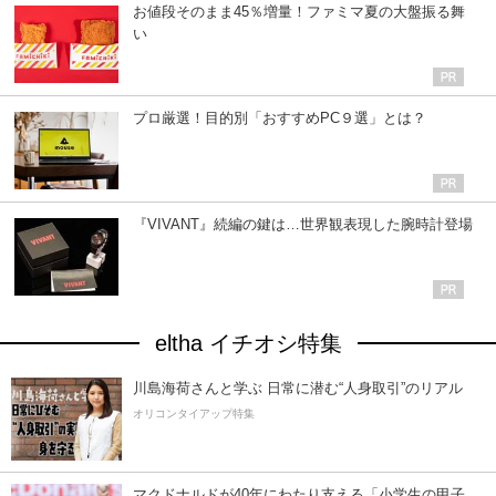
お値段そのまま45％増量！ファミマ夏の大盤振る舞
い
プロ厳選！目的別「おすすめPC９選」とは？
『VIVANT』続編の鍵は…世界観表現した腕時計登場
eltha イチオシ特集
川島海荷さんと学ぶ 日常に潜む“人身取引”のリアル
オリコンタイアップ特集
マクドナルドが40年にわたり支える「小学生の甲子