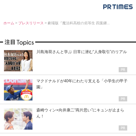
ホーム
>
プレスリリース
> 劇場版『魔法科高校の劣等生 四葉継...
川島海荷さんと学ぶ 日常に潜む“人身取引”のリアル
マクドナルドが40年にわたり支える「小学生の甲子
園」
森崎ウィン×向井康二“両片思い”にキュンが止まら
ん！