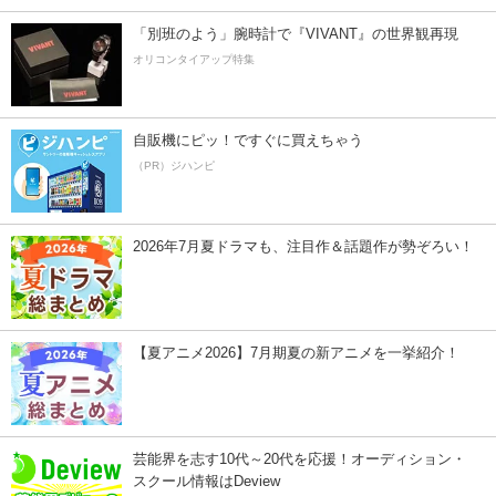
「別班のよう」腕時計で『VIVANT』の世界観再現
オリコンタイアップ特集
自販機にピッ！ですぐに買えちゃう
（PR）ジハンピ
2026年7月夏ドラマも、注目作＆話題作が勢ぞろい！
【夏アニメ2026】7月期夏の新アニメを一挙紹介！
芸能界を志す10代～20代を応援！オーディション・
スクール情報はDeview