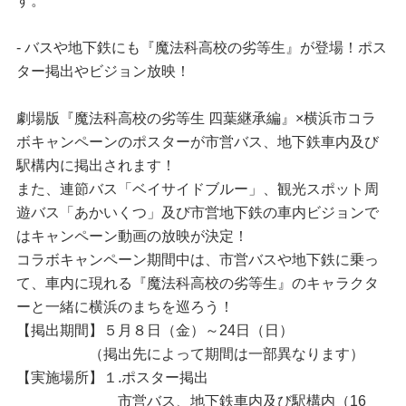
す。
- バスや地下鉄にも『魔法科高校の劣等生』が登場！ポス
ター掲出やビジョン放映！
劇場版『魔法科高校の劣等生 四葉継承編』×横浜市コラ
ボキャンペーンのポスターが市営バス、地下鉄車内及び
駅構内に掲出されます！
また、連節バス「ベイサイドブルー」、観光スポット周
遊バス「あかいくつ」及び市営地下鉄の車内ビジョンで
はキャンペーン動画の放映が決定！
コラボキャンペーン期間中は、市営バスや地下鉄に乗っ
て、車内に現れる『魔法科高校の劣等生』のキャラクタ
ーと一緒に横浜のまちを巡ろう！
【掲出期間】５月８日（金）～24日（日）
（掲出先によって期間は一部異なります）
【実施場所】１.ポスター掲出
市営バス、地下鉄車内及び駅構内（16