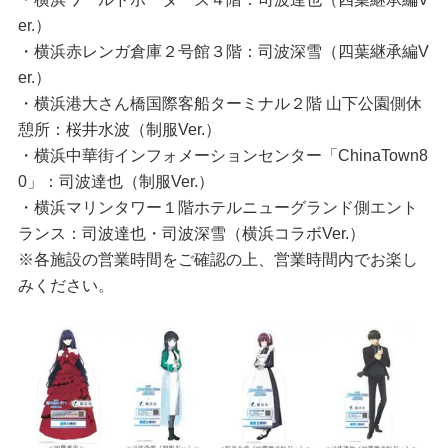
er.）
・横浜赤レンガ倉庫２号館３階：司波深雪（四葉継承編V
er.）
・横浜港大さん橋国際客船ターミナル２階 山下公園側休
憩所：桜井水波（制服Ver.）
・横浜中華街インフォメーションセンター「ChinaTown8
0」：司波達也（制服Ver.）
・横浜マリンタワー１階ホテルニューグランド側エント
ランス：司波達也・司波深雪（横浜コラボVer.）
※各施設の営業時間をご確認の上、営業時間内でお楽し
みください。