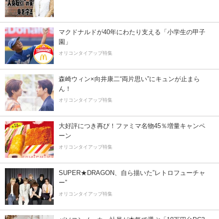
マクドナルドが40年にわたり支える「小学生の甲子
園」
オリコンタイアップ特集
森崎ウィン×向井康二“両片思い”にキュンが止まら
ん！
オリコンタイアップ特集
大好評につき再び！ファミマ名物45％増量キャンペ
ーン
オリコンタイアップ特集
SUPER★DRAGON、自ら描いた”レトロフューチャ
ー”
オリコンタイアップ特集