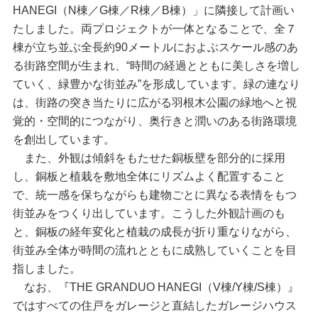
HANEGI（N棟／G棟／R棟／B棟）」に隣接して計画い
たしました。両プロジェクトが一体となることで、全７
棟が立ち並ぶ全長約90メートルにおよぶスケール感のあ
る街路空間が生まれ、“時間の経過とともに美しさを増し
ていく、緑豊かな街並み”を形成しています。緑の連なり
は、街路の突き当たりに広がる羽根木公園の緑地へと視
覚的・空間的につながり、奥行きと潤いのある街路環境
を創出しています。
また、外観は傾斜をもたせた銅板壁を部分的に採用
し、銅板と植栽を敷地全体にリズムよく配置すること
で、統一感を保ちながらも建物ごとに異なる表情をもつ
街並みをつくり出しています。こうした外観計画のも
と、銅板の経年変化と植栽の成長が折り重なりながら、
街並み全体が時間の流れとともに成熟していくことを目
指しました。
なお、『THE GRANDUO HANEGI（V棟/Y棟/S棟）』
ではすべての住戸をガレージと直結したガレージハウス