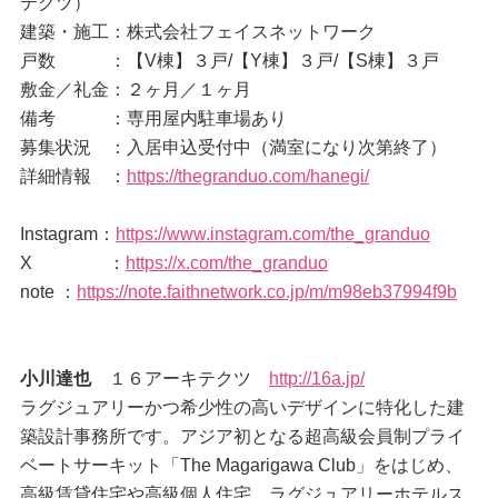
テクツ）
建築・施工：株式会社フェイスネットワーク
戸数 ：【V棟】３戸/【Y棟】３戸/【S棟】３戸
敷金／礼金：２ヶ月／１ヶ月
備考 ：専用屋内駐車場あり
募集状況 ：入居申込受付中（満室になり次第終了）
詳細情報 ：
https://thegranduo.com/hanegi/
Instagram：
https://www.instagram.com/the_granduo
X ：
https://x.com/the_granduo
note ：
https://note.faithnetwork.co.jp/m/m98eb37994f9b
小川達也
１６アーキテクツ
http://16a.jp/
ラグジュアリーかつ希少性の高いデザインに特化した建
築設計事務所です。アジア初となる超高級会員制プライ
ベートサーキット「The Magarigawa Club」をはじめ、
高級賃貸住宅や高級個人住宅、ラグジュアリーホテルス