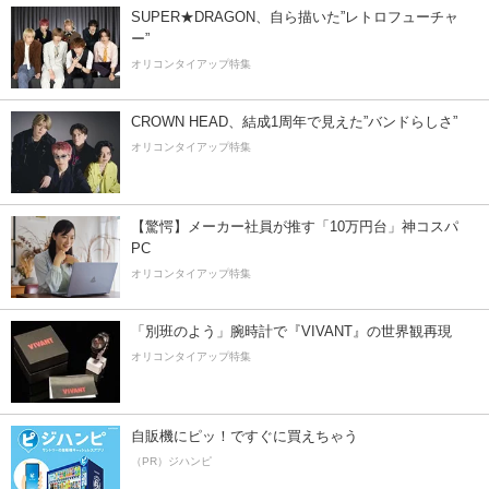
SUPER★DRAGON、自ら描いた”レトロフューチャ
ー”
オリコンタイアップ特集
CROWN HEAD、結成1周年で見えた”バンドらしさ”
オリコンタイアップ特集
【驚愕】メーカー社員が推す「10万円台」神コスパ
PC
オリコンタイアップ特集
「別班のよう」腕時計で『VIVANT』の世界観再現
オリコンタイアップ特集
自販機にピッ！ですぐに買えちゃう
（PR）ジハンピ