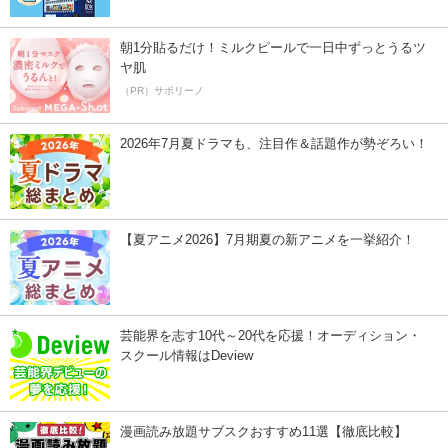
朝1分貼るだけ！ミルクピールで一日中ずっとうるツ
ヤ肌
（PR）サボリーノ
2026年7月夏ドラマも、注目作＆話題作が勢ぞろい！
【夏アニメ2026】7月期夏の新アニメを一挙紹介！
芸能界を志す10代～20代を応援！オーディション・
スクール情報はDeview
漫画読み放題サブスクおすすめ11選【徹底比較】