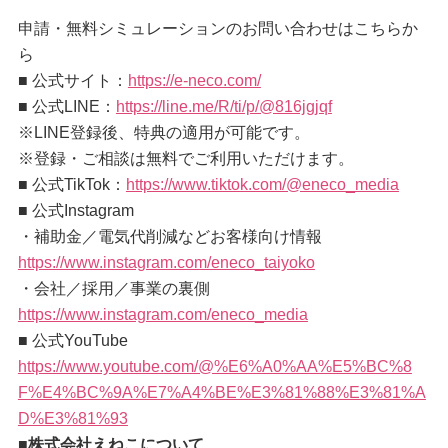
申請・無料シミュレーションのお問い合わせはこちらか
ら
■ 公式サイト：
https://e-neco.com/
■ 公式LINE：
https://line.me/R/ti/p/@816jgjqf
※LINE登録後、特典の適用が可能です。
※登録・ご相談は無料でご利用いただけます。
■ 公式TikTok：
https://www.tiktok.com/@eneco_media
■ 公式Instagram
・補助金／電気代削減などお客様向け情報
https://www.instagram.com/eneco_taiyoko
・会社／採用／事業の裏側
https://www.instagram.com/eneco_media
■ 公式YouTube
https://www.youtube.com/@%E6%A0%AA%E5%BC%8
F%E4%BC%9A%E7%A4%BE%E3%81%88%E3%81%A
D%E3%81%93
■株式会社えねこについて