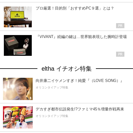
プロ厳選！目的別「おすすめPC９選」とは？
『VIVANT』続編の鍵は…世界観表現した腕時計登場
eltha イチオシ特集
向井康二イケメンすぎ！純愛『（LOVE SONG）』
オリコンタイアップ特集
デカすぎ都市伝説発生!?ファミマ45％増量作戦再来
オリコンタイアップ特集