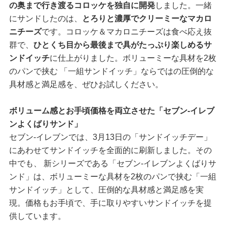
の奥まで行き渡るコロッケを独自に開発
しました。一緒
にサンドしたのは、
とろりと濃厚でクリーミーなマカロ
ニチーズ
です。コロッケ＆マカロニチーズは食べ応え抜
群で、
ひとくち目から最後まで具がたっぷり楽しめるサ
ンドイッチ
に仕上がりました。ボリューミーな具材を2枚
のパンで挟む 「一組サンドイッチ」ならではの圧倒的な
具材感と満足感を、ぜひお試しください。
ボリューム感とお手頃価格を両立させた「セブン‐イレブ
ンよくばりサンド」
セブン‐イレブンでは、3月13日の「サンドイッチデー」
にあわせてサンドイッチを全面的に刷新しました。その
中でも、 新シリーズである「セブン‐イレブンよくばりサ
ンド」は、ボリューミーな具材を2枚のパンで挟む「一組
サンドイッチ」として、圧倒的な具材感と満足感を実
現。価格もお手頃で、手に取りやすいサンドイッチを提
供しています。