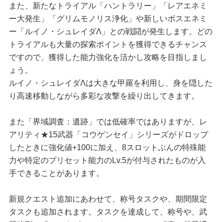
また、新たなトライアル「ハントラリー」「レアエネミ
ー大発生」「グリムモノリス浄化」や新しいボスエネミ
ー「ルイノ・シュレイダΛ」との戦闘が発生します。どの
トライアルも大量の探索ポイントを獲得できるチャンス
ですので、獲得した能力強化を活かし攻略を目指しまし
ょう。
ルイノ・シュレイダΛは大きな甲羅を利用し、身を隠した
り高速移動しながら多彩な攻撃を繰り出してきます。
また「界域調査：遺跡」では低確率ではありますが、レ
アリティ★15武器「コウゲンセイ」シリーズがドロップ
したときに強化値+100に加え、8スロットぶんの特殊能
力や特定のプリセット能力のLv.5が付与されたものが入
手できることがあります。
新規クエスト追加にあわせて、称号タスクや、期間限定
タスクも追加されます。タスクを達成して、称号や、武