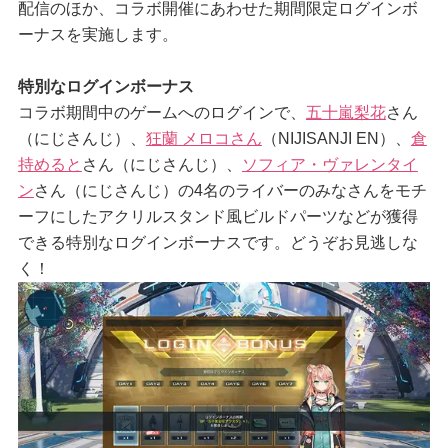
配信のほか、コラボ開催にあわせた期間限定ログインボ
ーナスを実施します。
特別なログインボーナス
コラボ期間中のゲームへのログインで、
五十嵐梨花
さん
（にじさんじ）、
狂蘭 メロコさん
（NIJISANJI EN）、
倉
持めると
さん（にじさんじ）、
ソフィア・ヴァレンタイ
ン
さん（にじさんじ）の4名のライバーのみなさんをモチ
ーフにしたアクリルスタンド風ビルドパーツなどが獲得
できる特別なログインボーナスです。どうぞお見逃しな
く！