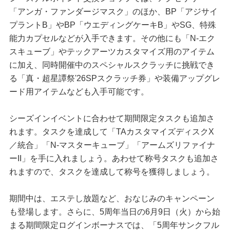
「アンガ・ファンダージマスク」のほか、BP「アジサイ
プラントB」やBP「ウエディングケーキB」やSG、特殊
能力カプセルなどが入手できます。その他にも「N-エク
スキューブ」やテックアーツカスタマイズ用のアイテム
に加え、同時開催中のスペシャルスクラッチに挑戦でき
る「真・超星譚祭'26SPスクラッチ券」や装備アップグレ
ード用アイテムなども入手可能です。
シーズインイベントに合わせて期間限定タスクも追加さ
れます。タスクを達成して「TAカスタマイズディスクX
／統合」「N-マスターキューブ」「アームズリファイナ
ーII」を手に入れましょう。あわせて称号タスクも追加さ
れますので、タスクを達成して称号を獲得しましょう。
期間中は、エステし放題など、おなじみのキャンペーン
も登場します。さらに、5周年当日の6月9日（火）から始
まる期間限定ログインボーナスでは、「5周年サンクフル