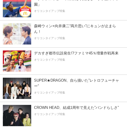
園」
オリコンタイアップ特集
森崎ウィン×向井康二“両片思い”にキュンが止まら
ん！
オリコンタイアップ特集
デカすぎ都市伝説発生!?ファミマ45％増量作戦再来
オリコンタイアップ特集
SUPER★DRAGON、自ら描いた”レトロフューチャ
ー”
オリコンタイアップ特集
CROWN HEAD、結成1周年で見えた”バンドらしさ”
オリコンタイアップ特集