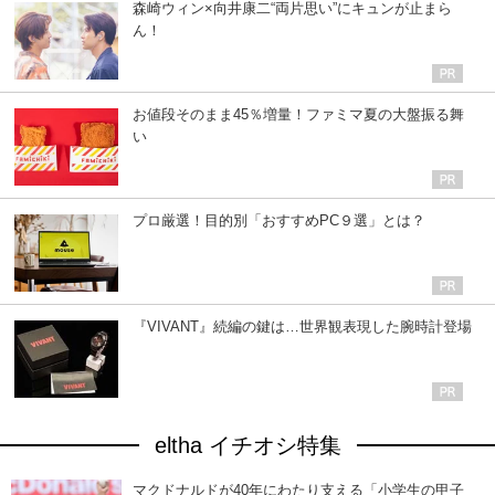
森崎ウィン×向井康二“両片思い”にキュンが止まら
ん！
お値段そのまま45％増量！ファミマ夏の大盤振る舞
い
プロ厳選！目的別「おすすめPC９選」とは？
『VIVANT』続編の鍵は…世界観表現した腕時計登場
eltha イチオシ特集
マクドナルドが40年にわたり支える「小学生の甲子