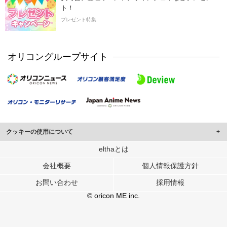
ト！
プレゼント特集
オリコングループサイト
クッキーの使用について
このサイトでは Cookie を使用して、ユーザーに合わせたコンテンツや広告の
elthaとは
表示、ソーシャル メディア機能の提供、広告の表示回数やクリック数の測定を
会社概要
個人情報保護方針
行っています。
また、ユーザーによるサイトの利用状況についても情報を収集し、ソーシャル
お問い合わせ
採用情報
メディアや広告配信、データ解析の各パートナーに提供しています。
各パートナーは、この情報とユーザーが各パートナーに提供した他の情報や、
© oricon ME inc.
ユーザーが各パートナーのサービスを使用したときに収集した他の情報を組み
合わせて使用することがあります。