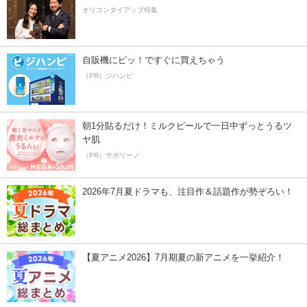
オリコンタイアップ特集
自販機にピッ！ですぐに買えちゃう
（PR）ジハンピ
朝1分貼るだけ！ミルクピールで一日中ずっとうるツ
ヤ肌
（PR）サボリーノ
2026年7月夏ドラマも、注目作＆話題作が勢ぞろい！
【夏アニメ2026】7月期夏の新アニメを一挙紹介！