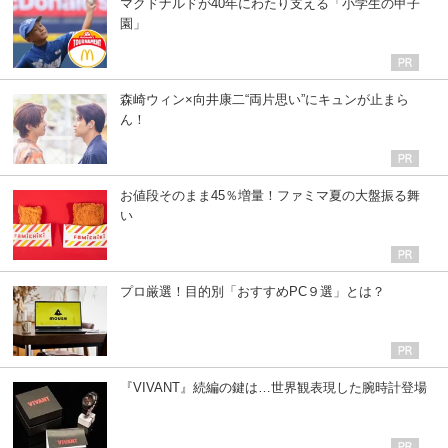
マクドナルドが40年にわたり支える「小学生の甲子
園」
森崎ウィン×向井康二“両片思い”にキュンが止まら
ん！
お値段そのまま45％増量！ファミマ夏の大盤振る舞
い
プロ厳選！目的別「おすすめPC９選」とは？
『VIVANT』続編の鍵は…世界観表現した腕時計登場