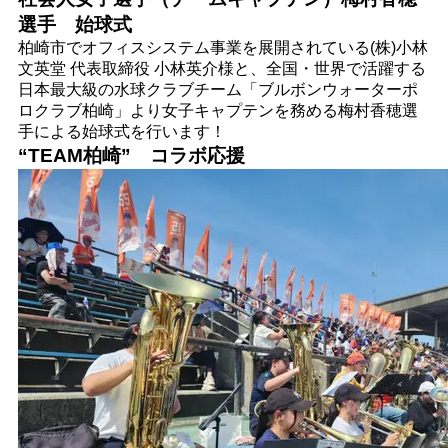
選手 始球式
柏崎市でオフィスシステム事業を展開されている(株)小林
文英堂 代表取締役 小林英介様と、全国・世界で活躍する
日本最大級の水球クラブチーム「ブルボンウォーターポ
ロクラブ柏崎」より女子キャプテンを務める梅村香穂選
手による始球式を行います！
“TEAM柏崎” コラボ応援