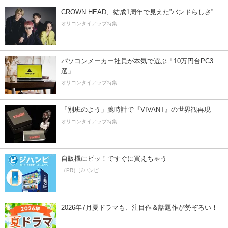
CROWN HEAD、結成1周年で見えた”バンドらしさ”
オリコンタイアップ特集
パソコンメーカー社員が本気で選ぶ「10万円台PC3
選」
オリコンタイアップ特集
「別班のよう」腕時計で『VIVANT』の世界観再現
オリコンタイアップ特集
自販機にピッ！ですぐに買えちゃう
（PR）ジハンピ
2026年7月夏ドラマも、注目作＆話題作が勢ぞろい！