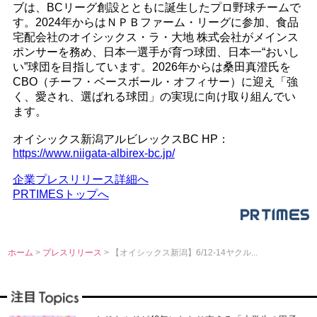
ブは、BCリーグ創設とともに誕生したプロ野球チームで
す。2024年からはＮＰＢファーム・リーグに参加、食品
宅配会社のオイシックス・ラ・大地 株式会社がメインス
ポンサーを務め、日本一選手が育つ球団、日本一“おいし
い”球団を目指しています。2026年からは桑田真澄氏を
CBO（チーフ・ベースボール・オフィサー）に迎え「強
く、愛され、選ばれる球団」の実現に向け取り組んでい
ます。
オイシックス新潟アルビレックスBC HP：
https://www.niigata-albirex-bc.jp/
企業プレスリリース詳細へ
PRTIMESトップへ
ホーム
>
プレスリリース
> 【オイシックス新潟】6/12-14ヤクル...