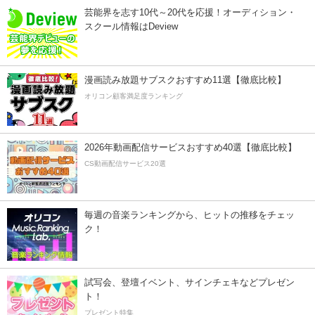
芸能界を志す10代～20代を応援！オーディション・
スクール情報はDeview
漫画読み放題サブスクおすすめ11選【徹底比較】
オリコン顧客満足度ランキング
2026年動画配信サービスおすすめ40選【徹底比較】
CS動画配信サービス20選
毎週の音楽ランキングから、ヒットの推移をチェッ
ク！
試写会、登壇イベント、サインチェキなどプレゼン
ト！
プレゼント特集