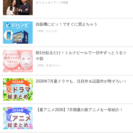
オリコンタイアップ特集
自販機にピッ！ですぐに買えちゃう
（PR）ジハンピ
朝1分貼るだけ！ミルクピールで一日中ずっとうるツ
ヤ肌
（PR）サボリーノ
2026年7月夏ドラマも、注目作＆話題作が勢ぞろい！
【夏アニメ2026】7月期夏の新アニメを一挙紹介！