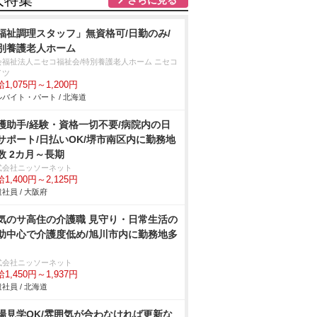
人特集
福祉調理スタッフ」無資格可/日勤のみ/
別養護老人ホーム
会福祉法人ニセコ福祉会/特別養護老人ホーム ニセコ
イツ
1,075円～1,200円
バイト・パート / 北海道
護助手/経験・資格一切不要/病院内の日
サポート/日払いOK/堺市南区内に勤務地
数 2カ月～長期
式会社ニッソーネット
1,400円～2,125円
社員 / 大阪府
気のサ高住の介護職 見守り・日常生活の
助中心で介護度低め/旭川市内に勤務地多
式会社ニッソーネット
1,450円～1,937円
社員 / 北海道
場見学OK/雰囲気が合わなければ更新な