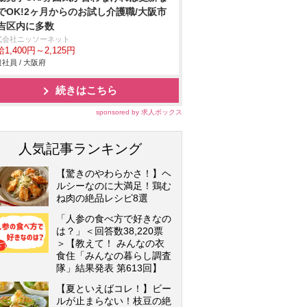
でOK!2ヶ月からのお試し介護職/大阪市
吉区内に多数
式会社ニッソーネット
1,400円～2,125円
社員 / 大阪府
続きはこちら
sponsored by 求人ボックス
人気記事ランキング
【驚きのやわらかさ！】ヘ
ルシーなのに大満足！鶏む
ね肉の絶品レシピ8選
「人参の食べ方で好きなの
は？」＜回答数38,220票
＞【教えて！ みんなの衣
食住「みんなの暮らし調査
隊」結果発表 第613回】
【夏といえばコレ！】ビー
ルが止まらない！枝豆の絶