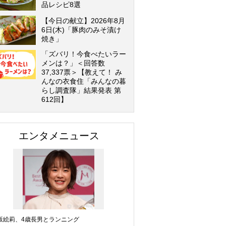
品レシピ8選
【今日の献立】2026年8月
6日(木)「豚肉のみそ漬け
焼き」
「ズバリ！今食べたいラー
メンは？」＜回答数
37,337票＞【教えて！ み
んなの衣食住「みんなの暮
らし調査隊」結果発表 第
612回】
エンタメニュース
坂絵莉、4歳長男とランニング