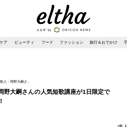
ケア
ビューティ
フード
ファッション
旅行＆おでかけ
ンケア
ダイエット・ボディケア
ヘアスタイル・ヘアアレンジ
歌人・岡野大嗣さ...
岡野大嗣さんの人気短歌講座が1日限定で
！