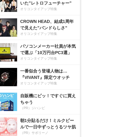
いた”レトロフューチャー”
オリコンタイアップ特集
CROWN HEAD、結成1周年
で見えた”バンドらしさ”
オリコンタイアップ特集
パソコンメーカー社員が本気
で選ぶ「10万円台PC3選」
オリコンタイアップ特集
一番似合う登場人物は…
『VIVANT』限定ウオッチ
オリコンタイアップ特集
自販機にピッ！ですぐに買え
ちゃう
（PR）ジハンピ
朝1分貼るだけ！ミルクピー
ルで一日中ずっとうるツヤ肌
（PR）サボリーノ