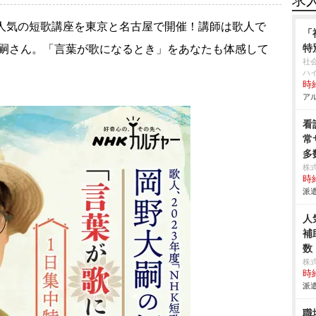
求
で人気の短歌講座を東京と名古屋で開催！講師は歌人で
「
特
野大嗣さん。「言葉が歌になるとき」をあなたも体感して
社
ハ
時給
アル
看
常
多
株
時給
派遣
人
補
数
株
時給
派遣
職