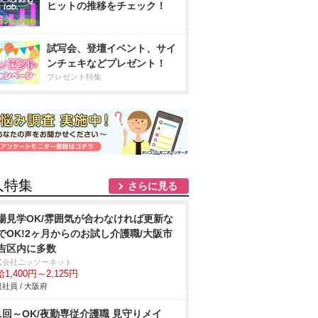
ヒットの推移をチェック！
試写会、登壇イベント、サイ
ンチェキなどプレゼント！
プレゼント特集
人特集
さらに見る
場見学OK/雰囲気が合わなければ更新な
でOK!2ヶ月からのお試し介護職/大阪市
吉区内に多数
式会社ニッソーネット
1,400円～2,125円
社員 / 大阪府
1回～OK/夜勤専従介護職 見守りメイ