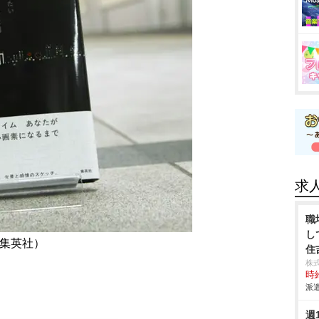
求
職
し
（集英社）
住
株
時給
派遣
週