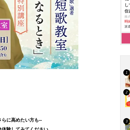
し
住
株
時給
派遣
らに高めたい方も--
ひ体験してみてください。