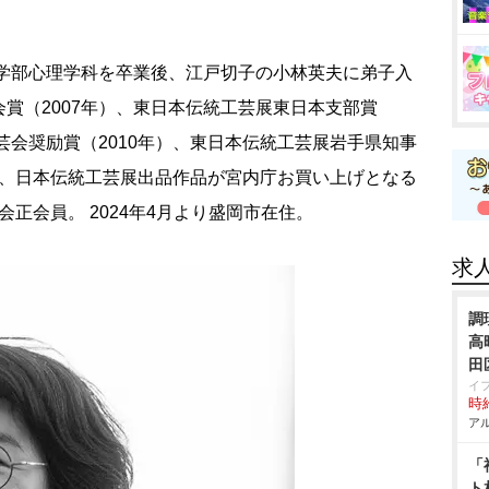
文学部心理学科を卒業後、江戸切子の小林英夫に弟子入
賞（2007年）、東日本伝統工芸展東日本支部賞
芸会奨励賞（2010年）、東日本伝統工芸展岩手県知事
9年、日本伝統工芸展出品作品が宮内庁お買い上げとなる
芸会正会員。 2024年4月より盛岡市在住。
求
調
高
田
イ
時給
アル
「
ト