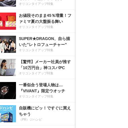
オリコンタイアップ特集
お値段そのまま45％増量！フ
ァミマ夏の大盤振る舞い
オリコンタイアップ特集
SUPER★DRAGON、自ら描
いた”レトロフューチャー”
オリコンタイアップ特集
【驚愕】メーカー社員が推す
「10万円台」神コスパPC
オリコンタイアップ特集
一番似合う登場人物は…
『VIVANT』限定ウオッチ
オリコンタイアップ特集
自販機にピッ！ですぐに買え
ちゃう
（PR）ジハンピ