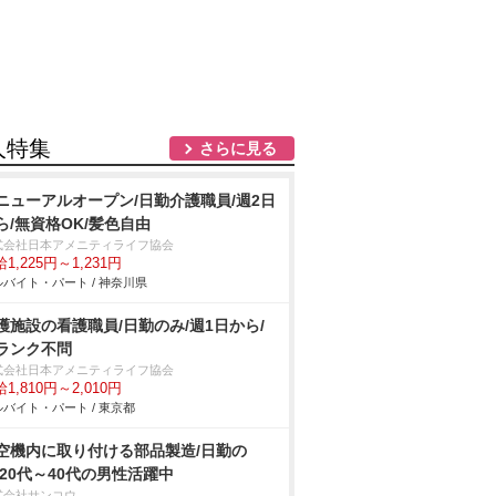
人特集
さらに見る
ニューアルオープン/日勤介護職員/週2日
ら/無資格OK/髪色自由
式会社日本アメニティライフ協会
1,225円～1,231円
バイト・パート / 神奈川県
護施設の看護職員/日勤のみ/週1日から/
ランク不問
式会社日本アメニティライフ協会
1,810円～2,010円
バイト・パート / 東京都
空機内に取り付ける部品製造/日勤の
/20代～40代の男性活躍中
式会社サンコウ