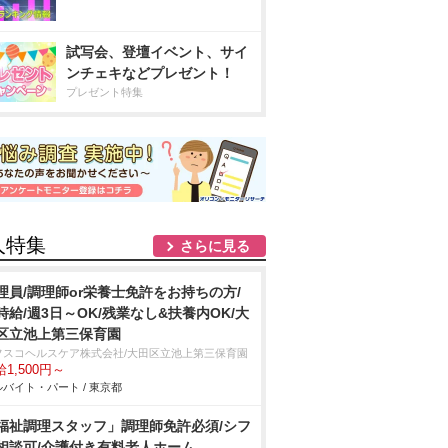
試写会、登壇イベント、サイ
ンチェキなどプレゼント！
プレゼント特集
人特集
さらに見る
理員/調理師or栄養士免許をお持ちの方/
時給/週3日～OK/残業なし&扶養内OK/大
区立池上第三保育園
フスコヘルスケア株式会社/大田区立池上第三保育園
1,500円～
バイト・パート / 東京都
福祉調理スタッフ」調理師免許必須/シフ
相談可/介護付き有料老人ホーム