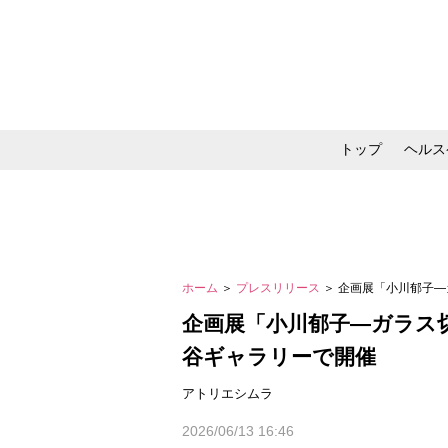
トップ
ヘルス
メイク・コスメ・スキ
ホーム
＞
プレスリリース
＞ 企画展「小川郁子―ガ
企画展「小川郁子―ガラス
谷ギャラリーで開催
アトリエシムラ
2026/06/13 16:46