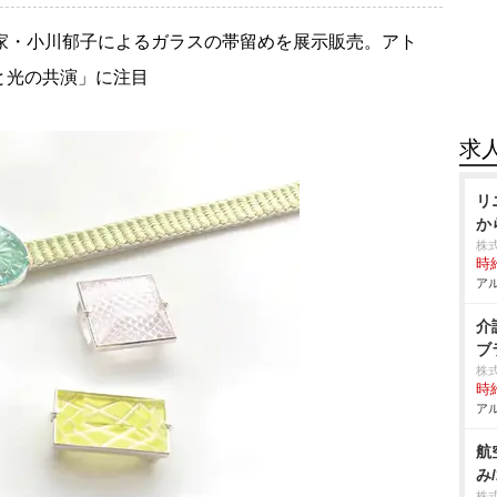
切子作家・小川郁子によるガラスの帯留めを展示販売。アト
と光の共演」に注目
求
リ
か
株
時給
アル
介
ブ
株
時給
アル
航
み
株