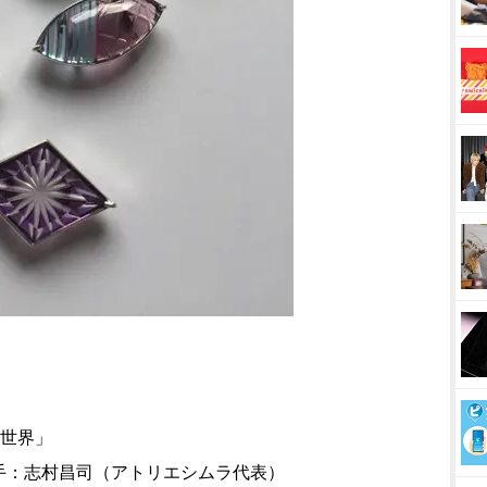
の世界」
：志村昌司（アトリエシムラ代表）