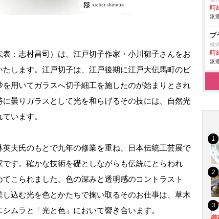
時給
派遣
プ
株
時給
代表：志村昌司）は、江戸切子作家・小川郁子さんをお
派遣
いたします。江戸切子は、江戸後期に江戸大伝馬町のビ
砂を用いてガラスへ切子細工を施したのが始まりとされ
時に曇りガラスとして光を和らげるその技には、自然光
れています。
林英夫氏のもとで九年の修業を重ね、日本伝統工芸展で
家です。確かな技術を礎としながらも伝統にとらわれ
めてこられました。色の深みと透明感のコントラスト
差し込む光を色とかたちで掬い取るそのお仕事は、草木
エシムラと「光と色」において響き合います。