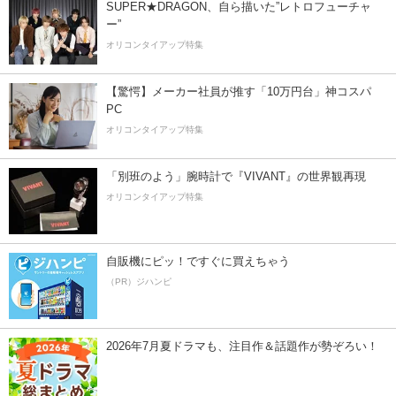
SUPER★DRAGON、自ら描いた”レトロフューチャ
ー”
オリコンタイアップ特集
【驚愕】メーカー社員が推す「10万円台」神コスパ
PC
オリコンタイアップ特集
「別班のよう」腕時計で『VIVANT』の世界観再現
オリコンタイアップ特集
自販機にピッ！ですぐに買えちゃう
（PR）ジハンピ
2026年7月夏ドラマも、注目作＆話題作が勢ぞろい！