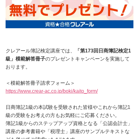
クレアール簿記検定講座では、
「第173回日商簿記検定1
級」模範解答冊子
のプレゼントキャンペーンを実施して
おります。
＜模範解答冊子請求フォーム＞
https://www.crear-ac.co.jp/boki/kaito_form/
日商簿記1級の本試験を受験された皆様やこれから簿記1
級の受験をお考えの方もお気軽にご応募ください。
簿記1級からのステップアップ資格となる「公認会計士」
講座の参考書籍や「税理士」講座のサンプルテキストな