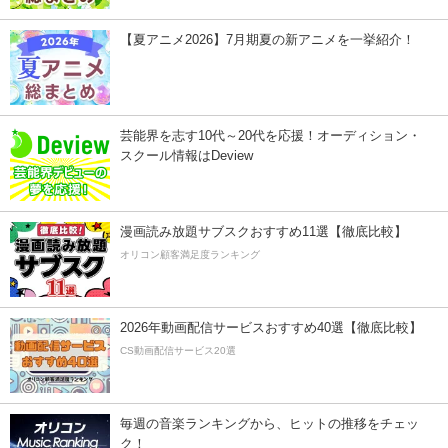
【夏アニメ2026】7月期夏の新アニメを一挙紹介！
芸能界を志す10代～20代を応援！オーディション・
スクール情報はDeview
漫画読み放題サブスクおすすめ11選【徹底比較】
オリコン顧客満足度ランキング
2026年動画配信サービスおすすめ40選【徹底比較】
CS動画配信サービス20選
毎週の音楽ランキングから、ヒットの推移をチェッ
ク！