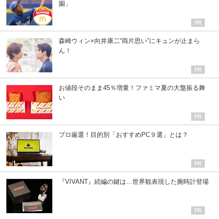
園」
森崎ウィン×向井康二“両片思い”にキュンが止まら
ん！
お値段そのまま45％増量！ファミマ夏の大盤振る舞
い
プロ厳選！目的別「おすすめPC９選」とは？
『VIVANT』続編の鍵は…世界観表現した腕時計登場