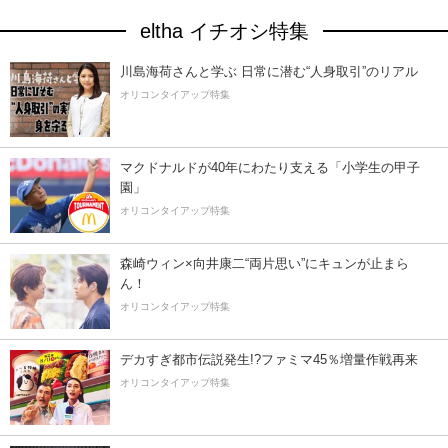
eltha イチオシ特集
川島海荷さんと学ぶ 日常に潜む“人身取引”のリアル
オリコンタイアップ特集
マクドナルドが40年にわたり支える「小学生の甲子
園」
オリコンタイアップ特集
森崎ウィン×向井康二“両片思い”にキュンが止まら
ん！
オリコンタイアップ特集
デカすぎ都市伝説発生!?ファミマ45％増量作戦再来
オリコンタイアップ特集