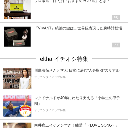
プロ厳選！目的別「おすすめPC９選」とは？
『VIVANT』続編の鍵は…世界観表現した腕時計登場
eltha イチオシ特集
川島海荷さんと学ぶ 日常に潜む“人身取引”のリアル
オリコンタイアップ特集
マクドナルドが40年にわたり支える「小学生の甲子
園」
オリコンタイアップ特集
向井康二イケメンすぎ！純愛『（LOVE SONG）』