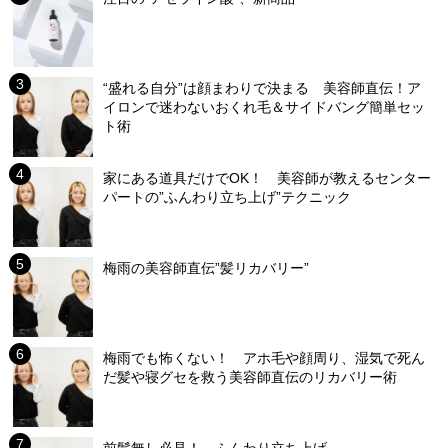
“盛れる自分”は顔まわりで決まる 美容師直伝！ア
イロンで迷わないおくれ毛＆サイドバング簡単セッ
ト術
家にある道具だけでOK！ 美容師が教えるセンター
パートの”ふんわり立ち上げ”テクニック
梅雨の美容師直伝”髪リカバリー”
梅雨でも怖くない！ アホ毛や顔周り、湿気で死ん
だ髪や寝グセを救う美容師直伝のリカバリー術
前髪無し必見！ ふんわり立ち上げ