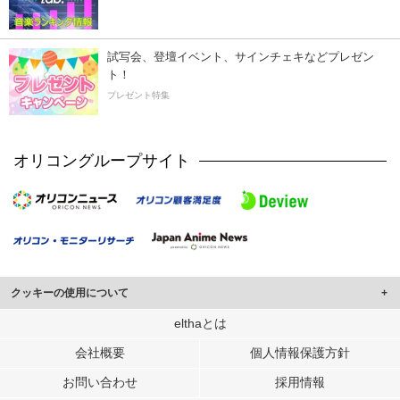
試写会、登壇イベント、サインチェキなどプレゼン
ト！
プレゼント特集
オリコングループサイト
クッキーの使用について
このサイトでは Cookie を使用して、ユーザーに合わせたコンテンツや広告の
elthaとは
表示、ソーシャル メディア機能の提供、広告の表示回数やクリック数の測定を
会社概要
個人情報保護方針
行っています。
また、ユーザーによるサイトの利用状況についても情報を収集し、ソーシャル
お問い合わせ
採用情報
メディアや広告配信、データ解析の各パートナーに提供しています。
各パートナーは、この情報とユーザーが各パートナーに提供した他の情報や、