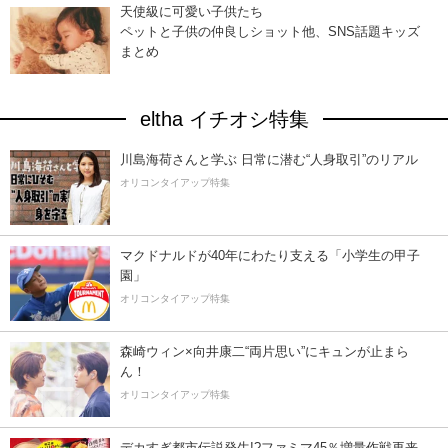
天使級に可愛い子供たち
ペットと子供の仲良しショット他、SNS話題キッズ
まとめ
eltha イチオシ特集
川島海荷さんと学ぶ 日常に潜む“人身取引”のリアル
オリコンタイアップ特集
マクドナルドが40年にわたり支える「小学生の甲子
園」
オリコンタイアップ特集
森崎ウィン×向井康二“両片思い”にキュンが止まら
ん！
オリコンタイアップ特集
デカすぎ都市伝説発生!?ファミマ45％増量作戦再来