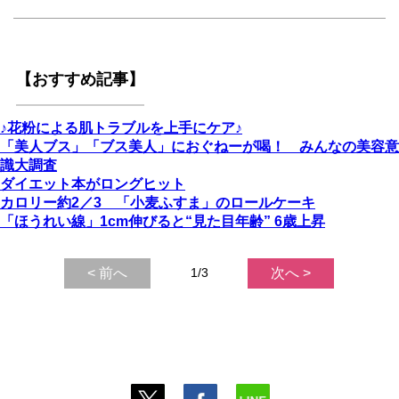
【おすすめ記事】
♪花粉による肌トラブルを上手にケア♪
「美人ブス」「ブス美人」におぐねーが喝！ みんなの美容意
識大調査
ダイエット本がロングヒット
カロリー約2／3 「小麦ふすま」のロールケーキ
「ほうれい線」1cm伸びると“見た目年齢” 6歳上昇
< 前へ
1/3
次へ >