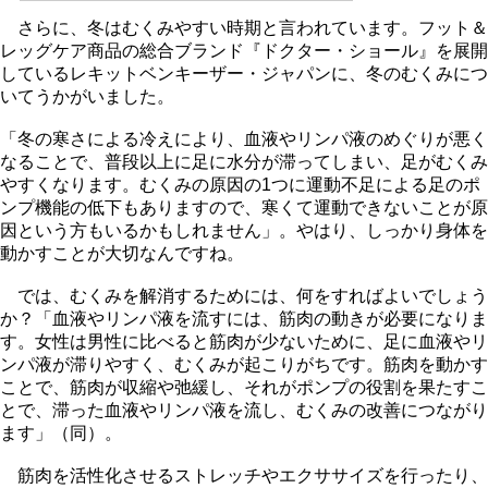
さらに、冬はむくみやすい時期と言われています。フット＆
レッグケア商品の総合ブランド『ドクター・ショール』を展開
しているレキットベンキーザー・ジャパンに、冬のむくみにつ
いてうかがいました。
「冬の寒さによる冷えにより、血液やリンパ液のめぐりが悪く
なることで、普段以上に足に水分が滞ってしまい、足がむくみ
すくなります。むくみの原因の1つに運動不足による足のポ
ンプ機能の低下もありますので、寒くて運動できないことが原
因という方もいるかもしれません」。やはり、しっかり身体を
動かすことが大切なんですね。
では、むくみを解消するためには、何をすればよいでしょう
か？「血液やリンパ液を流すには、筋肉の動きが必要になりま
す。女性は男性に比べると筋肉が少ないために、足に血液やリ
ンパ液が滞りやすく、むくみが起こりがちです。筋肉を動かす
ことで、筋肉が収縮や弛緩し、それがポンプの役割を果たすこ
とで、滞った血液やリンパ液を流し、むくみの改善につながり
ます」（同）。
筋肉を活性化させるストレッチやエクササイズを行ったり、