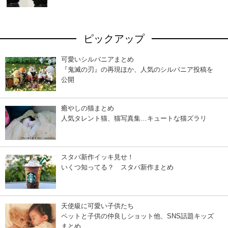
ピックアップ
可愛いシルバニアまとめ
『鬼滅の刃』の再現ほか、人気のシルバニア投稿を
公開
癒やしの猫まとめ
人気タレント猫、猫写真集…キュートな猫ズラリ
スタバ新作イッキ見せ！
いくつ知ってる？ スタバ新作まとめ
天使級に可愛い子供たち
ペットと子供の仲良しショット他、SNS話題キッズ
まとめ