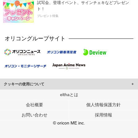
試写会、登壇イベント、サインチェキなどプレゼン
ト！
プレゼント特集
オリコングループサイト
クッキーの使用について
このサイトでは Cookie を使用して、ユーザーに合わせたコンテンツや広告の
elthaとは
表示、ソーシャル メディア機能の提供、広告の表示回数やクリック数の測定を
会社概要
個人情報保護方針
行っています。
また、ユーザーによるサイトの利用状況についても情報を収集し、ソーシャル
お問い合わせ
採用情報
メディアや広告配信、データ解析の各パートナーに提供しています。
各パートナーは、この情報とユーザーが各パートナーに提供した他の情報や、
© oricon ME inc.
ユーザーが各パートナーのサービスを使用したときに収集した他の情報を組み
合わせて使用することがあります。