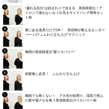
“盛れる自分”は顔まわりで決まる 美容師直伝！ア
イロンで迷わないおくれ毛＆サイドバング簡単セッ
ト術
家にある道具だけでOK！ 美容師が教えるセンター
パートの”ふんわり立ち上げ”テクニック
梅雨の美容師直伝”髪リカバリー”
前髪無し必見！ ふんわり立ち上げ
梅雨でも怖くない！ アホ毛や顔周り、湿気で死ん
だ髪や寝グセを救う美容師直伝のリカバリー術