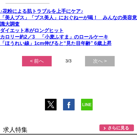
♪花粉による肌トラブルを上手にケア♪
「美人ブス」「ブス美人」におぐねーが喝！ みんなの美容意
識大調査
ダイエット本がロングヒット
カロリー約2／3 「小麦ふすま」のロールケーキ
「ほうれい線」1cm伸びると“見た目年齢” 6歳上昇
< 前へ
3/3
次へ >
さらに見る
求人特集