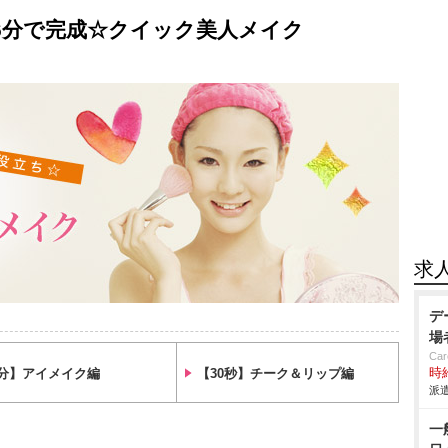
6分で完成☆クイック美人メイク
求
デ
場
Car
4分】アイメイク編
【30秒】チーク＆リップ編
時給
派遣
一