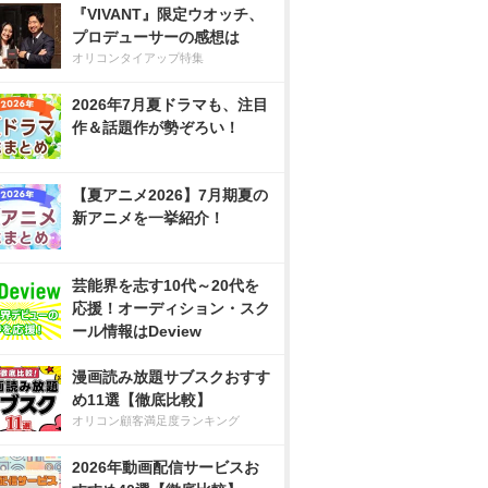
『VIVANT』限定ウオッチ、
プロデューサーの感想は
オリコンタイアップ特集
2026年7月夏ドラマも、注目
作＆話題作が勢ぞろい！
【夏アニメ2026】7月期夏の
新アニメを一挙紹介！
芸能界を志す10代～20代を
応援！オーディション・スク
ール情報はDeview
漫画読み放題サブスクおすす
め11選【徹底比較】
オリコン顧客満足度ランキング
2026年動画配信サービスお