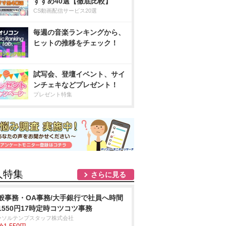
すすめ40選【徹底比較】
CS動画配信サービス20選
毎週の音楽ランキングから、
ヒットの推移をチェック！
試写会、登壇イベント、サイ
ンチェキなどプレゼント！
プレゼント特集
人特集
さらに見る
般事務・OA事務/大手銀行で社員へ時間
1550円17時定時コツコツ事務
ーソルテンプスタッフ株式会社