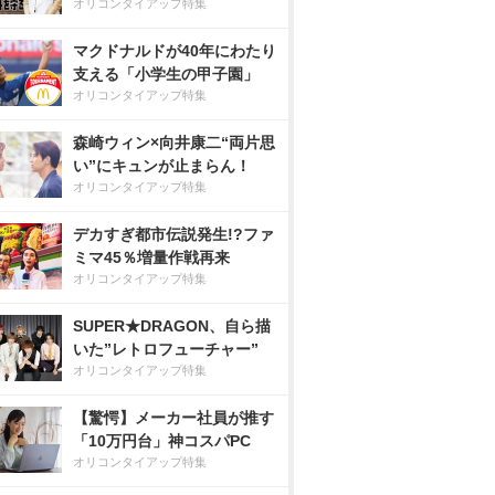
オリコンタイアップ特集
マクドナルドが40年にわたり
支える「小学生の甲子園」
オリコンタイアップ特集
森崎ウィン×向井康二“両片思
い”にキュンが止まらん！
オリコンタイアップ特集
デカすぎ都市伝説発生!?ファ
ミマ45％増量作戦再来
オリコンタイアップ特集
SUPER★DRAGON、自ら描
いた”レトロフューチャー”
オリコンタイアップ特集
【驚愕】メーカー社員が推す
「10万円台」神コスパPC
オリコンタイアップ特集