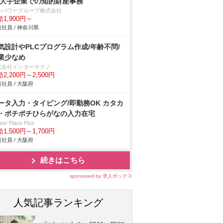
 大手企業での知的財産事務
ンパワーグループ株式会社
1,900円～
社員 / 神奈川県
気設計やPLCプログラム作成/年齢不問/
業少なめ
式会社インターテクノ
2,200円～2,500円
社員 / 大阪府
ータ入力・タイピング/即勤務OK カタカ
・ポチポチひらがなの入力在宅
eer Place Plus
1,500円～1,700円
社員 / 大阪府
続きはこちら
sponsored by 求人ボックス
人気記事ランキング