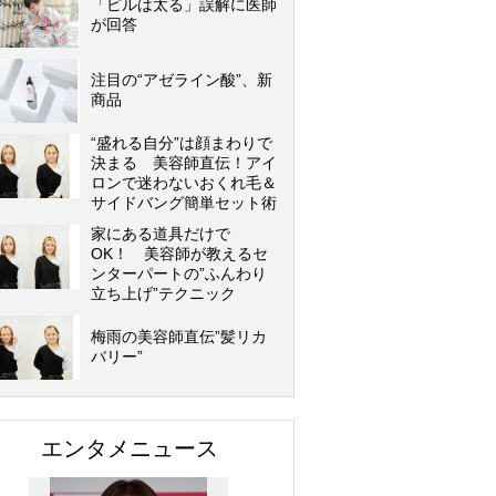
「ピルは太る」誤解に医師
が回答
注目の“アゼライン酸”、新
商品
“盛れる自分”は顔まわりで
決まる 美容師直伝！アイ
ロンで迷わないおくれ毛＆
サイドバング簡単セット術
家にある道具だけで
OK！ 美容師が教えるセ
ンターパートの”ふんわり
立ち上げ”テクニック
梅雨の美容師直伝”髪リカ
バリー”
エンタメニュース