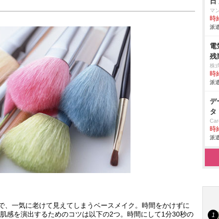
日
マ
時給
派遣
電
残
株
時給
派遣
デ
タ
Car
時給
派遣
で、一気に老けて見えてしまうベースメイク。時間をかけずに
肌感を演出するためのコツは以下の2つ。時間にして1分30秒の