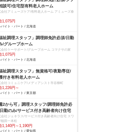
相談可/住宅型有料老人ホーム
式会社アミューズケア/有料老人ホーム アミューズ春
1,075円
バイト・パート / 北海道
福祉調理スタッフ」調理師免許必須/日勤
み/グループホーム
式会社ケーサポート/グループホーム コマクサの家
1,075円
バイト・パート / 北海道
福祉調理スタッフ」無資格可/夜勤専従/
護付き有料老人ホーム
式会社コミュニケア/メディアシスト市谷柳町
1,226円～
バイト・パート / 東京都
週2から可」調理スタッフ/調理師免許必
/日勤のみ/サービス付き高齢者向け住宅
式会社ジェネラス/サービス付き高齢者向け住宅 スワ
ヴ植田一本松
1,140円～1,190円
バイト・パート / 愛知県