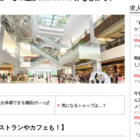
求
「
ケ
社
時給
アル
時
し
パ
時給
アル
午
ん
然を体感できる施設がいっぱ
気になるショップは…？
メ
町
時給
アル
ストランやカフェも！】
「