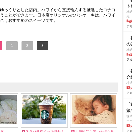
ト
ゆっくりとした店内。ハワイから直接輸入する厳選したコナコ
株
うことができます。日本店オリジナルのパンケーキは、ハワイ
光
合うおすすめのスイーツです。
時給
アル
「
の
1
2
3
株
時給
アル
「
介
株
時給
アル
「
須
株
ー
時給
アル
とめ
スタバ新作イッキ見せ！
天使級に可愛い子供たち