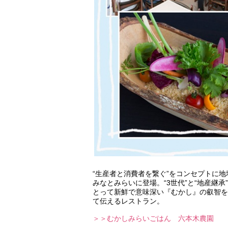
“生産者と消費者を繋ぐ”をコンセプトに地
みなとみらいに登場。“3世代”と“地産継
とって新鮮で意味深い『むかし』の叡智を
て伝えるレストラン。
＞＞むかしみらいごはん 六本木農園