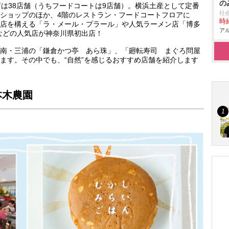
の
は38店舗（うちフードコートは9店舗）。横浜土産として定番
社
ショップのほか、4階のレストラン・フードコートフロアに
時給
店を構える「ラ・メール・プラール」や人気ラーメン店「博多
アル
」などの人気店が神奈川県初出店！
南・三浦の「鎌倉かつ亭 あら珠」、「廻転寿司 まぐろ問屋
ます。その中でも、“自然”を感じるおすすめ店舗を紹介します
本木農園