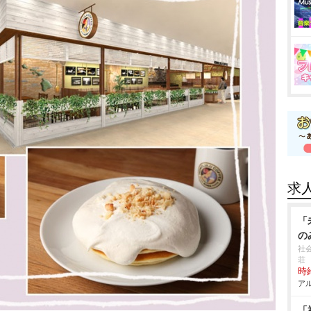
求
「
の
社
荘
時給
アル
「