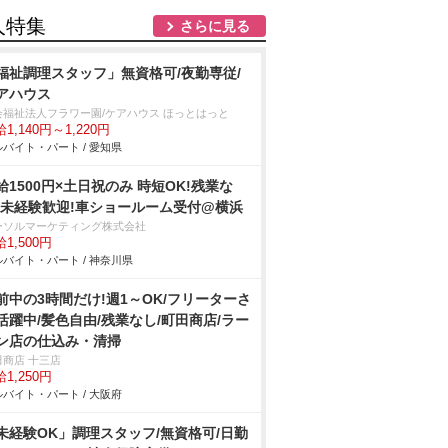
人特集
さらに見る
福祉調理スタッフ」無資格可/夜勤専従/
アハウス
会福祉法人フラワー園/ケアハウス ほっとはっと
1,140円～1,220円
バイト・パート / 愛知県
給1500円×土日祝のみ 時短OK!残業な
!未経験歓迎!車ショールーム受付@横浜
ーソルマーケティング株式会社
1,500円
バイト・パート / 神奈川県
前中の3時間だけ!週1～OK/フリーターさ
活躍中/髪色自由/残業なし/町田商店/ラー
ン店の仕込み・清掃
田商店 十三店
1,250円
バイト・パート / 大阪府
未経験OK」調理スタッフ/無資格可/日勤