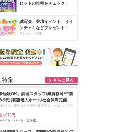
ヒットの推移をチェック！
試写会、登壇イベント、サイ
ンチェキなどプレゼント！
プレゼント特集
人特集
さらに見る
未経験OK」調理スタッフ/無資格可/午前
み/特別養護老人ホーム/社会保障完備
会福祉法人幌延福祉会/特別養護老人ホーム こざくら
1,075円
バイト・パート / 北海道
福祉調理スタッフ」調理師免許必須/シフ