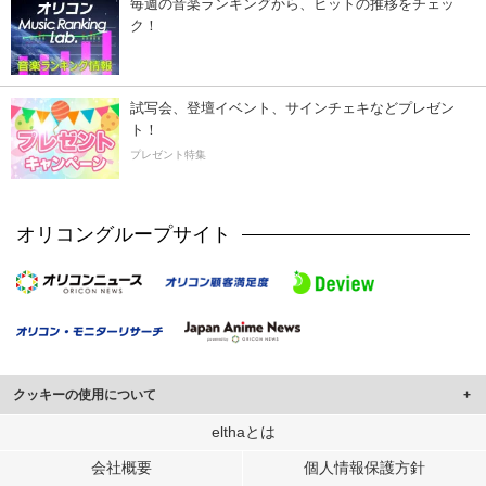
毎週の音楽ランキングから、ヒットの推移をチェッ
ク！
試写会、登壇イベント、サインチェキなどプレゼン
ト！
プレゼント特集
オリコングループサイト
クッキーの使用について
このサイトでは Cookie を使用して、ユーザーに合わせたコンテンツや広告の
elthaとは
表示、ソーシャル メディア機能の提供、広告の表示回数やクリック数の測定を
会社概要
個人情報保護方針
行っています。
また、ユーザーによるサイトの利用状況についても情報を収集し、ソーシャル