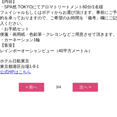
【内容】
・SPA然 TOKYOにてアロマトリートメント60分/1名様
フェイシャルもしくはボディからお選び頂けます。事前にご予
約を承っておりますので、ご希望のお時間を「備考」欄にご記
入ください。
・お手紙セット
便箋・画用紙・色鉛筆・クレヨンなどご用意させて頂きます。
・カーネーション1輪
【客室】
レインボーオーシャンビュー（40平方メートル）
ホテル日航東京
東京都港区台場1-9-1
公式HPはこちら
< 前へ
3/4
次へ >