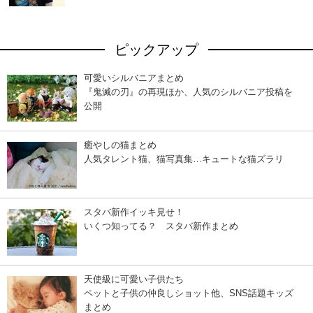
ピックアップ
可愛いシルバニアまとめ
『鬼滅の刃』の再現ほか、人気のシルバニア投稿を
公開
癒やしの猫まとめ
人気タレント猫、猫写真集…キュートな猫ズラリ
スタバ新作イッキ見せ！
いくつ知ってる？ スタバ新作まとめ
天使級に可愛い子供たち
ペットと子供の仲良しショット他、SNS話題キッズ
まとめ