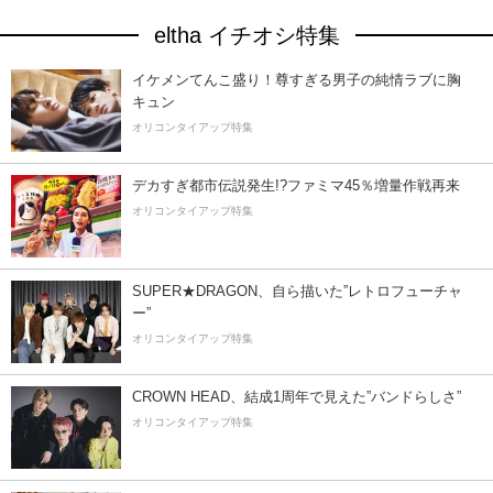
eltha イチオシ特集
イケメンてんこ盛り！尊すぎる男子の純情ラブに胸
キュン
オリコンタイアップ特集
デカすぎ都市伝説発生!?ファミマ45％増量作戦再来
オリコンタイアップ特集
SUPER★DRAGON、自ら描いた”レトロフューチャ
ー”
オリコンタイアップ特集
CROWN HEAD、結成1周年で見えた”バンドらしさ”
オリコンタイアップ特集