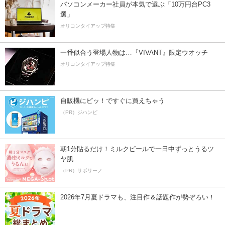
パソコンメーカー社員が本気で選ぶ「10万円台PC3
選」
オリコンタイアップ特集
一番似合う登場人物は…『VIVANT』限定ウオッチ
オリコンタイアップ特集
自販機にピッ！ですぐに買えちゃう
（PR）ジハンピ
朝1分貼るだけ！ミルクピールで一日中ずっとうるツ
ヤ肌
（PR）サボリーノ
2026年7月夏ドラマも、注目作＆話題作が勢ぞろい！