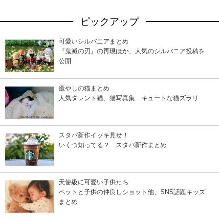
ピックアップ
可愛いシルバニアまとめ
『鬼滅の刃』の再現ほか、人気のシルバニア投稿を
公開
癒やしの猫まとめ
人気タレント猫、猫写真集…キュートな猫ズラリ
スタバ新作イッキ見せ！
いくつ知ってる？ スタバ新作まとめ
天使級に可愛い子供たち
ペットと子供の仲良しショット他、SNS話題キッズ
まとめ