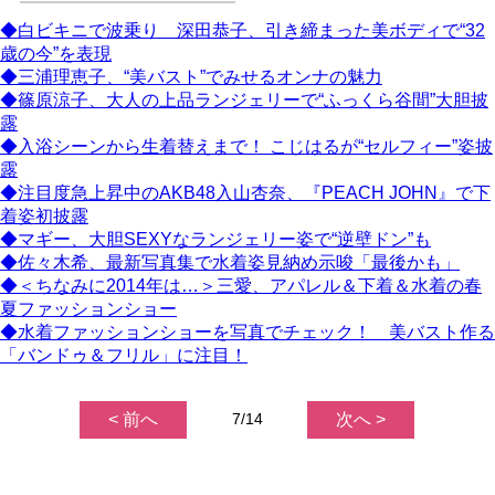
◆白ビキニで波乗り 深田恭子、引き締まった美ボディで“32
歳の今”を表現
◆三浦理恵子、“美バスト”でみせるオンナの魅力
◆篠原涼子、大人の上品ランジェリーで“ふっくら谷間”大胆披
露
◆入浴シーンから生着替えまで！ こじはるが“セルフィー”姿披
露
◆注目度急上昇中のAKB48入山杏奈、『PEACH JOHN』で下
着姿初披露
◆マギー、大胆SEXYなランジェリー姿で“逆壁ドン”も
◆佐々木希、最新写真集で水着姿見納め示唆「最後かも」
◆＜ちなみに2014年は…＞三愛、アパレル＆下着＆水着の春
夏ファッションショー
◆水着ファッションショーを写真でチェック！ 美バスト作る
「バンドゥ＆フリル」に注目！
< 前へ
7/14
次へ >