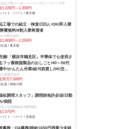
式会社川島コーポレーション/サニーライフ小平
1,226円～1,300円
バイト・パート / 東京都
品工場での組立・検査/日払いOK/即入寮
/寮費無料/8割入寮希望者
ve on株式会社
1,800円～2,250円
社員 / 東京都
完備/「横浜市鶴見区」半導体でも使用さ
るフッ素樹脂製品のおしごと/40～50代
躍中/かんたん作業/給与前渡しOK/交通
支給
総工産株式会社
35万7,000円
社員 / 神奈川県
福祉調理スタッフ」調理師免許必須/日勤
み/病院
療法人社団潤清会 端野病院
1,075円
バイト・パート / 北海道
般事務・OA事務/時給1650円残業少未経