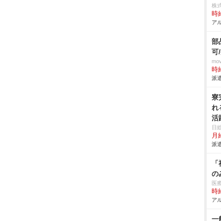
株
時給
アル
部
可
mo
時給
派遣
寮
れ
活
費
日
月給
派遣
「
の
医
時給
アル
一