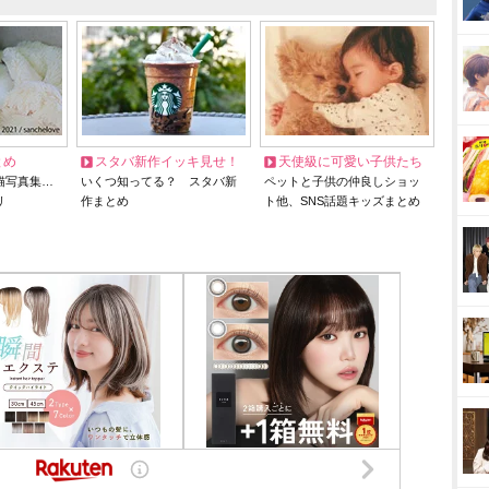
とめ
スタバ新作イッキ見せ！
天使級に可愛い子供たち
猫写真集…
いくつ知ってる？ スタバ新
ペットと子供の仲良しショッ
リ
作まとめ
ト他、SNS話題キッズまとめ