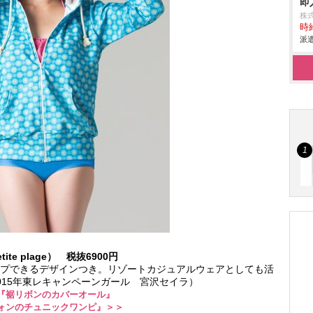
即
株
時給
派遣
e plage） 税抜6900円
プできるデザインつき。リゾートカジュアルウェアとしても活
015年東レキャンペーンガール 宮沢セイラ）
『裾リボンのカバーオール』
ォンのチュニックワンピ』＞＞