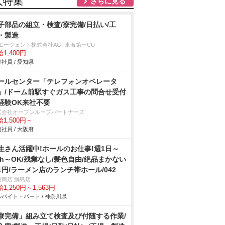
人特集
さらに見る
子部品の組立・検査/寮完備/日払い/工
・製造
Tエージェント株式会社AGT東海第一CU
1,400円
社員 / 愛知県
ールセンター「テレフォンオペレータ
」/ドーム前駅すぐガス工事の問合せ受付
経験OK来社不要
式会社オープンループパートナーズ
1,500円～
社員 / 大阪府
生さん活躍中!ホールのお仕事!週1日～
3h～OK/残業なし/髪色自由/絶品まかない
1円/ラーメン店のランチ帯ホール/042
田商店 綱島店
1,250円～1,563円
バイト・パート / 神奈川県
寮完備」組み立て検査及び付随する作業/