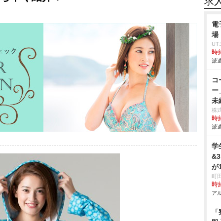
求
電
場
U
時給
派遣
コ
ー
未
株
時給
派遣
学
&
が
町
時給
アル
「