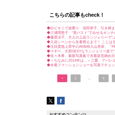
こちらの記事もcheck！
◆白ビキニで波乗り 深田恭子、引き締まっ
◆三浦理恵子、“美バスト”でみせるオンナ
◆篠原涼子、大人の上品ランジェリーで“
◆入浴シーンから生着替えまで！ こじはる
◆注目度急上昇中のAKB48入山杏奈、『PE
◆マギー、大胆SEXYなランジェリー姿で“
◆佐々木希、最新写真集で水着姿見納め示
◆＜ちなみに2014年は…＞三愛、アパ
◆水着ファッションショーを写真でチェッ
<
1
…
6
おすすめコンテンツ