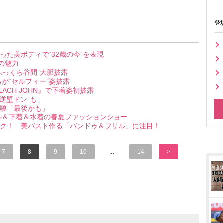
登
た美ボディで“32歳の今”を表現
の魅力
ふっくら谷間”大胆披露
が“セルフィー”姿披露
ACH JOHN』で下着姿初披露
逆壁ドン”も
唆「最後かも」
レル＆下着＆水着の春夏ファッションショー
ク！ 美バスト作る「バンドゥ＆フリル」に注目！
7
8
9
10
…
14
>