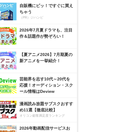
自販機にピッ！ですぐに買え
ちゃう
（PR）ジハンピ
2026年7月夏ドラマも、注目
作＆話題作が勢ぞろい！
【夏アニメ2026】7月期夏の
新アニメを一挙紹介！
芸能界を志す10代～20代を
応援！オーディション・スク
ール情報はDeview
漫画読み放題サブスクおすす
め11選【徹底比較】
オリコン顧客満足度ランキング
2026年動画配信サービスお