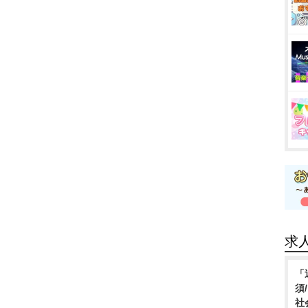
求
「
須
社