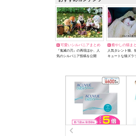
可愛いシルバニアまとめ
癒やしの猫ま
『鬼滅の刃』の再現ほか、人
人気タレント猫、
気のシルバニア投稿を公開
キュートな猫ズラ