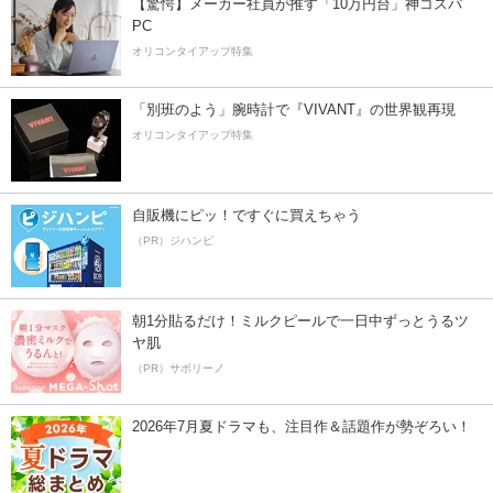
【驚愕】メーカー社員が推す「10万円台」神コスパ
PC
オリコンタイアップ特集
「別班のよう」腕時計で『VIVANT』の世界観再現
オリコンタイアップ特集
自販機にピッ！ですぐに買えちゃう
（PR）ジハンピ
朝1分貼るだけ！ミルクピールで一日中ずっとうるツ
ヤ肌
（PR）サボリーノ
2026年7月夏ドラマも、注目作＆話題作が勢ぞろい！