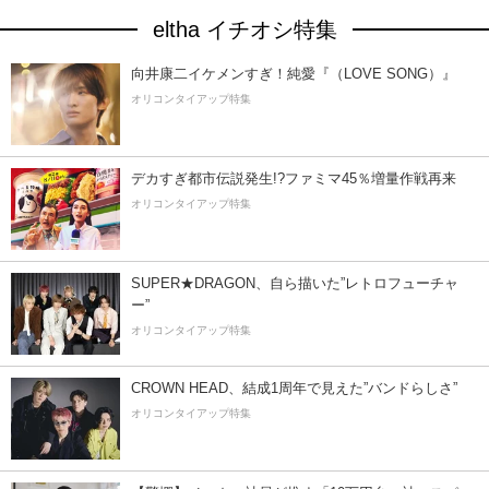
eltha イチオシ特集
向井康二イケメンすぎ！純愛『（LOVE SONG）』
オリコンタイアップ特集
デカすぎ都市伝説発生!?ファミマ45％増量作戦再来
オリコンタイアップ特集
SUPER★DRAGON、自ら描いた”レトロフューチャ
ー”
オリコンタイアップ特集
CROWN HEAD、結成1周年で見えた”バンドらしさ”
オリコンタイアップ特集