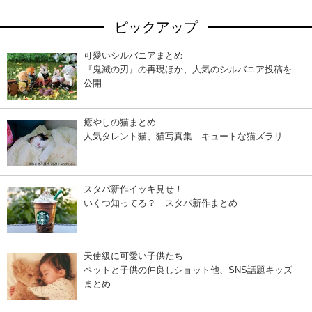
ピックアップ
可愛いシルバニアまとめ
『鬼滅の刃』の再現ほか、人気のシルバニア投稿を
公開
癒やしの猫まとめ
人気タレント猫、猫写真集…キュートな猫ズラリ
スタバ新作イッキ見せ！
いくつ知ってる？ スタバ新作まとめ
天使級に可愛い子供たち
ペットと子供の仲良しショット他、SNS話題キッズ
まとめ