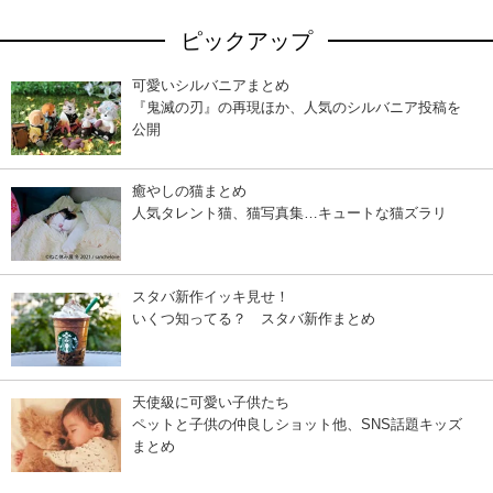
ピックアップ
可愛いシルバニアまとめ
『鬼滅の刃』の再現ほか、人気のシルバニア投稿を
公開
癒やしの猫まとめ
人気タレント猫、猫写真集…キュートな猫ズラリ
スタバ新作イッキ見せ！
いくつ知ってる？ スタバ新作まとめ
天使級に可愛い子供たち
ペットと子供の仲良しショット他、SNS話題キッズ
まとめ