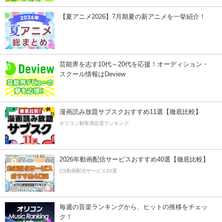
【夏アニメ2026】7月期夏の新アニメを一挙紹介！
芸能界を志す10代～20代を応援！オーディション・
スクール情報はDeview
漫画読み放題サブスクおすすめ11選【徹底比較】
オリコン顧客満足度ランキング
2026年動画配信サービスおすすめ40選【徹底比較】
CS動画配信サービス20選
毎週の音楽ランキングから、ヒットの推移をチェッ
ク！