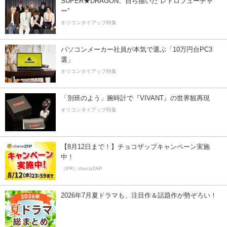
SUPER★DRAGON、自ら描いた”レトロフューチャ
ー”
オリコンタイアップ特集
パソコンメーカー社員が本気で選ぶ「10万円台PC3
選」
オリコンタイアップ特集
「別班のよう」腕時計で『VIVANT』の世界観再現
オリコンタイアップ特集
【8月12日まで！】チョコザップキャンペーン実施
中！
（PR）chocoZAP
2026年7月夏ドラマも、注目作＆話題作が勢ぞろい！