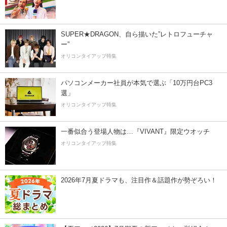
SUPER★DRAGON、自ら描いた”レトロフューチャ
ー”
オリコンタイアップ特集
パソコンメーカー社員が本気で選ぶ「10万円台PC3
選」
オリコンタイアップ特集
一番似合う登場人物は…『VIVANT』限定ウオッチ
オリコンタイアップ特集
2026年7月夏ドラマも、注目作＆話題作が勢ぞろい！