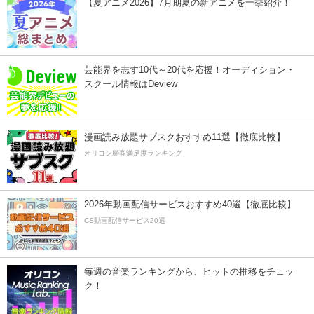
【夏アニメ2026】7月期夏の新アニメを一挙紹介！
芸能界を志す10代～20代を応援！オーディション・
スクール情報はDeview
漫画読み放題サブスクおすすめ11選【徹底比較】
オリコン顧客満足度ランキング
2026年動画配信サービスおすすめ40選【徹底比較】
CS動画配信サービス20選
毎週の音楽ランキングから、ヒットの推移をチェッ
ク！