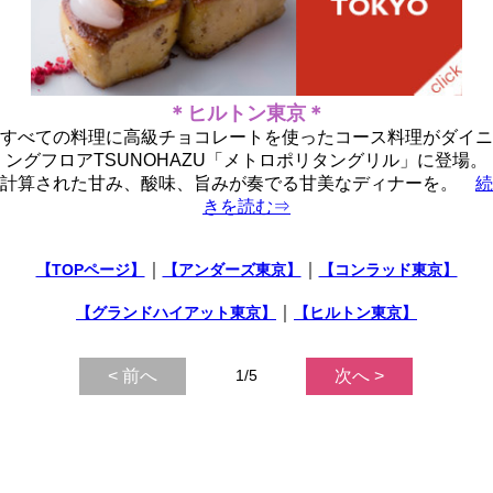
＊ヒルトン東京＊
すべての料理に高級チョコレートを使ったコース料理がダイニ
ングフロアTSUNOHAZU「メトロポリタングリル」に登場。
計算された甘み、酸味、旨みが奏でる甘美なディナーを。
続
きを読む⇒
｜
｜
【TOPページ】
【アンダーズ東京】
【コンラッド東京】
｜
【グランドハイアット東京】
【ヒルトン東京】
< 前へ
1/5
次へ >