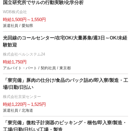
国立研究所でサルの行動実験/化学分析
WDB株式会社
時給1,500円～1,550円
派遣社員 / 愛知県
光回線のコールセンター/在宅OK/大量募集/週3日～OK/未経
験歓迎
株式会社ベルシステム24
時給1,750円
アルバイト・パート / 契約社員 / 東京都
「寮完備」豚肉の仕分け/食品のパック詰め/即入寮/製造・工
場/日勤/日払い
株式会社京栄センター
時給1,220円～1,525円
派遣社員 / 北海道
「寮完備」微粒子計測器のピッキング・梱包/即入寮/製造・
工場/日勤/日払い/工場・製造