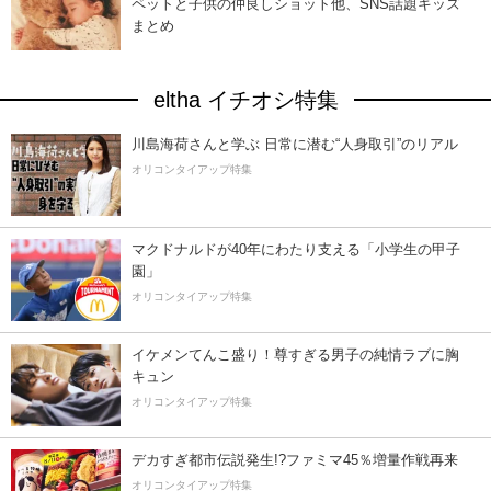
ペットと子供の仲良しショット他、SNS話題キッズ
まとめ
eltha イチオシ特集
川島海荷さんと学ぶ 日常に潜む“人身取引”のリアル
オリコンタイアップ特集
マクドナルドが40年にわたり支える「小学生の甲子
園」
オリコンタイアップ特集
イケメンてんこ盛り！尊すぎる男子の純情ラブに胸
キュン
オリコンタイアップ特集
デカすぎ都市伝説発生!?ファミマ45％増量作戦再来
オリコンタイアップ特集