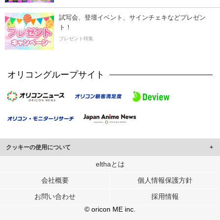
試写会、登壇イベント、サインチェキなどプレゼン
ト！
プレゼント特集
オリコングループサイト
クッキーの使用について
このサイトでは Cookie を使用して、ユーザーに合わせたコンテンツや広告の
elthaとは
表示、ソーシャル メディア機能の提供、広告の表示回数やクリック数の測定を
会社概要
個人情報保護方針
行っています。
また、ユーザーによるサイトの利用状況についても情報を収集し、ソーシャル
お問い合わせ
採用情報
メディアや広告配信、データ解析の各パートナーに提供しています。
各パートナーは、この情報とユーザーが各パートナーに提供した他の情報や、
© oricon ME inc.
ユーザーが各パートナーのサービスを使用したときに収集した他の情報を組み