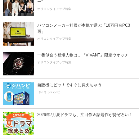
ー”
オリコンタイアップ特集
パソコンメーカー社員が本気で選ぶ「10万円台PC3
選」
オリコンタイアップ特集
一番似合う登場人物は…『VIVANT』限定ウオッチ
オリコンタイアップ特集
自販機にピッ！ですぐに買えちゃう
（PR）ジハンピ
2026年7月夏ドラマも、注目作＆話題作が勢ぞろい！