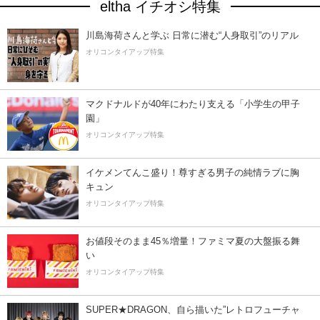
eltha イチオシ特集
川島海荷さんと学ぶ 日常に潜む“人身取引”のリアル
オリコンタイアップ特集
マクドナルドが40年にわたり支える「小学生の甲子
園」
オリコンタイアップ特集
イケメンてんこ盛り！尊すぎる男子の純情ラブに胸
キュン
オリコンタイアップ特集
お値段そのまま45％増量！ファミマ夏の大盤振る舞
い
オリコンタイアップ特集
SUPER★DRAGON、自ら描いた”レトロフューチャ