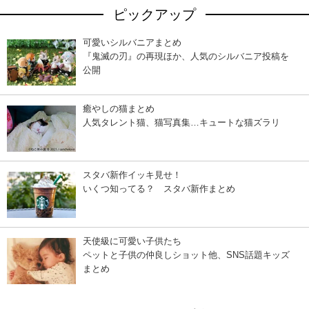
ピックアップ
可愛いシルバニアまとめ
『鬼滅の刃』の再現ほか、人気のシルバニア投稿を
公開
癒やしの猫まとめ
人気タレント猫、猫写真集…キュートな猫ズラリ
スタバ新作イッキ見せ！
いくつ知ってる？ スタバ新作まとめ
天使級に可愛い子供たち
ペットと子供の仲良しショット他、SNS話題キッズ
まとめ