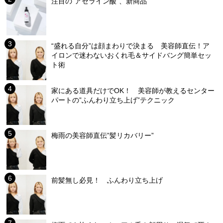
注目の“アゼライン酸”、新商品
“盛れる自分”は顔まわりで決まる 美容師直伝！ア
イロンで迷わないおくれ毛＆サイドバング簡単セッ
ト術
家にある道具だけでOK！ 美容師が教えるセンター
パートの”ふんわり立ち上げ”テクニック
梅雨の美容師直伝”髪リカバリー”
前髪無し必見！ ふんわり立ち上げ