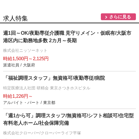
さらに見る
求人特集
週1回～OK/夜勤専従介護職 見守りメイン・仮眠有/大阪市
港区内に勤務地多数 2カ月～長期
株式会社ニッソーネット
時給1,500円～2,125円
派遣社員 / 大阪府
「福祉調理スタッフ」無資格可/夜勤専従/病院
特定医療法人社団 研精会 東京さつきホスピタル
時給1,226円～
アルバイト・パート / 東京都
「週1から可」調理スタッフ/無資格可/シフト相談可/住宅型
有料老人ホーム/社会保障完備
株式会社クローバー/クローバーライフ平塚