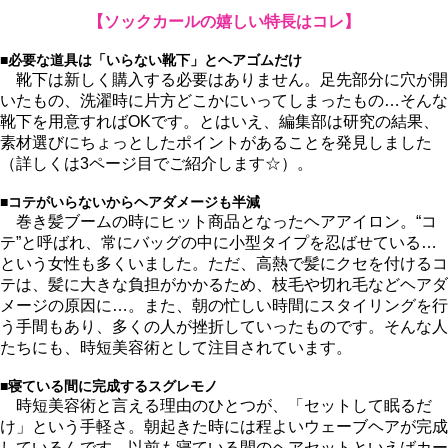
【ソックカールの嬉しい特長はコレ】
■必要な道具は「いらない靴下」とヘアゴムだけ
靴下は新しく購入する必要はありません。足先部分に穴が開
いたもの、洗濯時に片方どこかにいってしまったもの…そんな
靴下を用意すればOKです。とはいえ、編集部は研究の結果、
素材選びにちょっとしたポイントがあることを発見しました
（詳しくは3ページ目でご紹介します☆）。
■コテがいらないからヘアダメージも半減
巻き髪ブームの時にヒット商品となったヘアアイロン。“コ
テ”と呼ばれ、常にバッグの中に小型タイプを忍ばせている…
という女性も多くいました。ただ、高熱で髪にクセを付けるコ
テは、髪に大きな負担がかかるため、枝毛や切れ毛などヘアダ
メージの原因に…。また、朝の忙しい時間にスタイリングを行
う手間もあり、多くの人が挫折していったものです。そんな人
たちにも、時短美容術として注目されています。
■寝ている間に完成するスグレモノ
時短美容術と言える理由のひとつが、「セットして眠るだ
け」という手軽さ。朝起きた時には程よいウェーブヘアが完成
しているんです。以前も寝ている間のヘアセットといえばカー