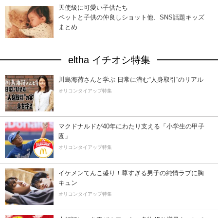
天使級に可愛い子供たち
ペットと子供の仲良しショット他、SNS話題キッズ
まとめ
eltha イチオシ特集
川島海荷さんと学ぶ 日常に潜む“人身取引”のリアル
オリコンタイアップ特集
マクドナルドが40年にわたり支える「小学生の甲子
園」
オリコンタイアップ特集
イケメンてんこ盛り！尊すぎる男子の純情ラブに胸
キュン
オリコンタイアップ特集