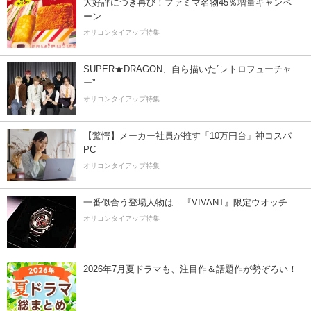
大好評につき再び！ファミマ名物45％増量キャンペ
ーン
オリコンタイアップ特集
SUPER★DRAGON、自ら描いた”レトロフューチャ
ー”
オリコンタイアップ特集
【驚愕】メーカー社員が推す「10万円台」神コスパ
PC
オリコンタイアップ特集
一番似合う登場人物は…『VIVANT』限定ウオッチ
オリコンタイアップ特集
2026年7月夏ドラマも、注目作＆話題作が勢ぞろい！