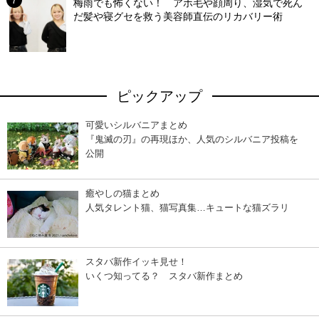
梅雨でも怖くない！ アホ毛や顔周り、湿気で死ん
だ髪や寝グセを救う美容師直伝のリカバリー術
ピックアップ
可愛いシルバニアまとめ
『鬼滅の刃』の再現ほか、人気のシルバニア投稿を
公開
癒やしの猫まとめ
人気タレント猫、猫写真集…キュートな猫ズラリ
スタバ新作イッキ見せ！
いくつ知ってる？ スタバ新作まとめ