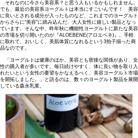
それなのに今さら美容系？と思う人もいるかもしれません。
でも、最近の美容系ヨーグルトは本当にすごいんです！ 美容
に良いとされる成分が入ったものなど、これまでのヨーグルト
からさらに“美容”に踏み込んだ、大人女性に嬉しい製品となっ
ています。そんな中、昨年秋に機能性ヨーグルトに新たな美容
の市場を切り開いたのが『ALOEBENE(アロエベネ)』。手軽
に取れて、おいしく、美肌体質になれるという3拍子揃った商
品なのです。
「ヨーグルトは健康のほか、美容とも密接な関係があり、女
性の購入者が多いです。毎日続けやすく、体に良い物を取り入
れたいという女性の要望をかなえるべく、美容ヨーグルト市場
を開拓しました。」と語るのは、数々のヨーグルト製品を展開
している森永乳業。