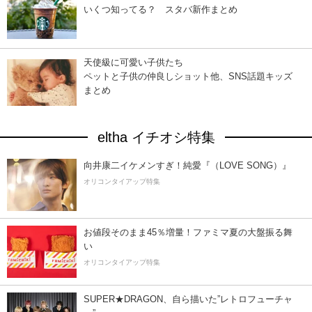
いくつ知ってる？ スタバ新作まとめ
天使級に可愛い子供たち
ペットと子供の仲良しショット他、SNS話題キッズ
まとめ
eltha イチオシ特集
向井康二イケメンすぎ！純愛『（LOVE SONG）』
オリコンタイアップ特集
お値段そのまま45％増量！ファミマ夏の大盤振る舞
い
オリコンタイアップ特集
SUPER★DRAGON、自ら描いた”レトロフューチャ