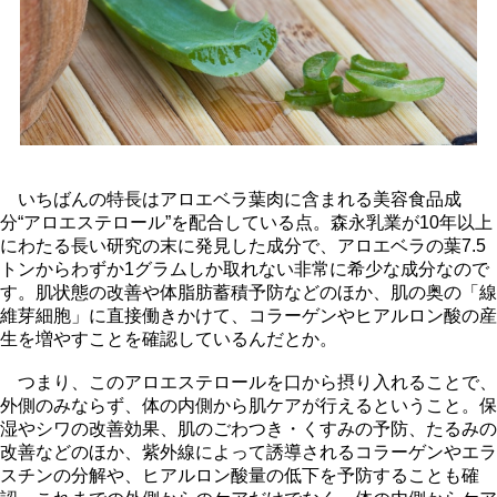
いちばんの特長はアロエベラ葉肉に含まれる美容食品成
分“アロエステロール”を配合している点。森永乳業が10年以上
にわたる長い研究の末に発見した成分で、アロエベラの葉7.5
トンからわずか1グラムしか取れない非常に希少な成分なので
す。肌状態の改善や体脂肪蓄積予防などのほか、肌の奥の「線
維芽細胞」に直接働きかけて、コラーゲンやヒアルロン酸の産
生を増やすことを確認しているんだとか。
つまり、このアロエステロールを口から摂り入れることで、
外側のみならず、体の内側から肌ケアが行えるということ。保
湿やシワの改善効果、肌のごわつき・くすみの予防、たるみの
改善などのほか、紫外線によって誘導されるコラーゲンやエラ
スチンの分解や、ヒアルロン酸量の低下を予防することも確