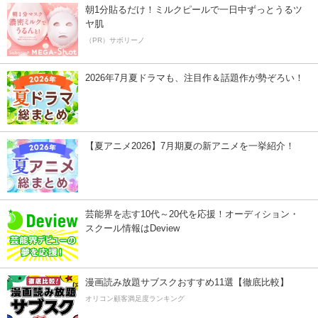
朝1分貼るだけ！ミルクピールで一日中ずっとうるツ
ヤ肌
（PR）サボリーノ
2026年7月夏ドラマも、注目作＆話題作が勢ぞろい！
【夏アニメ2026】7月期夏の新アニメを一挙紹介！
芸能界を志す10代～20代を応援！オーディション・
スクール情報はDeview
漫画読み放題サブスクおすすめ11選【徹底比較】
オリコン顧客満足度ランキング